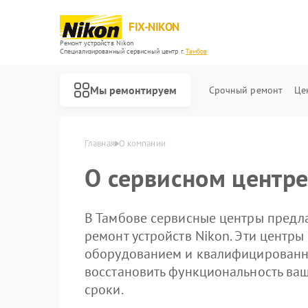
FIX-NIKON
Ремонт устройств Nikon
Специализированный cервисный центр г.
Тамбов
Мы ремонтируем
Срочный ремонт
Це
Главная
О компании
О сервисном центре
В Тамбове сервисные центры предл
ремонт устройств Nikon. Эти цент
оборудованием и квалифицированн
восстановить функциональность ваш
сроки.
Ремонт оптических прицелов Nikon
Ремонт цифровых биноклей Nikon
Ремонт оптических нивелиров Nikon
Ремонт цифровых монокуляров Nikon