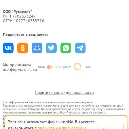
ООО "Русервис"
ИНН 7702633247
ОГРН 1077746335776
Поделиться в соц. сетях:
Мы принимаем
все формы оплаты
Политика конфиденциальности
Вся информация на сайте носит исключительно справочный характер.
Товарные знаки используются исключительно для описания устройств, в отношении которых
сервисные центры tmb.nikon-fixim.ru предоставляют услуги по ремонту. Услуги оказываются в
неавторизованных сервисных центрах tmb.nikon-fixim.ru, которые не связаны с
правообладателями товарных знаков или их официальными представителями.
Ремонт осуществляется для устройств, уже введенных в гражданский оборот в соответствии
Этот сайт использует файлы cookie. Вы можете
со статьей 1487 ГК РФ.
Использование товарных знаков не преследует цели индивидуализации услуг или введения
ознакомиться с
правилами использования