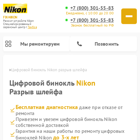
+7 (800) 301-55-83
Ежедневно, с 10:00 до 20:00
FIX-NIKON
+7 (800) 301-55-83
Ремонт устройств Nikon
Специализированный
Звонок бесплатный по РФ
cервисный центр г.
Тамбов
Мы ремонтируем
Позвонить
мбове
Цифровой бинокль Nikon разрыв шлейфа
Цифровой бинокль
Nikon
Разрыв шлейфа
Бесплатная диагностика
даже при отказе от
ремонта
Привезем и увезем цифровой бинокль Nikon
собственной доставкой
Ремонт цифровых монокуляров Nikon
Ремонт оптических прицелов Nikon
Ремонт оптических нивелиров Nikon
Гарантия на наши работы по ремонту цифровых
до 3-х лет
биноклей Nikon