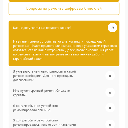
Вопросы по ремонту цифровых биноклей
Какие документы вы предоставляете?
На этапе приема устройства на диагностику и последующий
ремонт вам будет предоставлен заказ-наряд с указанием страховых
обязательств на ваше устройство. Далее, после выполнения работ
по ремонту техники, вы получите акт выполненных работ и
гарантийный талон.
Я уже знаю в чем неисправность и какой
ремонт необходим. Для чего проводить
диагностику?
Мне нужен срочный ремонт. Сможете
сделать?
Я хочу, чтобы мое устройство
ремонтировали при мне.
Я хочу, чтобы мое устройство
ремонтировалось только оригинальными