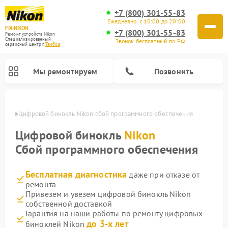
+7 (800) 301-55-83
Ежедневно, с 10:00 до 20:00
FIX-NIKON
+7 (800) 301-55-83
Ремонт устройств Nikon
Специализированный
Звонок бесплатный по РФ
cервисный центр г.
Тамбов
Мы ремонтируем
Позвонить
мбове
Цифровой бинокль Nikon сбой программного обеспечения
Цифровой бинокль
Nikon
Сбой программного обеспечения
Бесплатная диагностика
даже при отказе от
ремонта
Привезем и увезем цифровой бинокль Nikon
собственной доставкой
Ремонт цифровых монокуляров Nikon
Ремонт оптических прицелов Nikon
Ремонт оптических нивелиров Nikon
Гарантия на наши работы по ремонту цифровых
до 3-х лет
биноклей Nikon