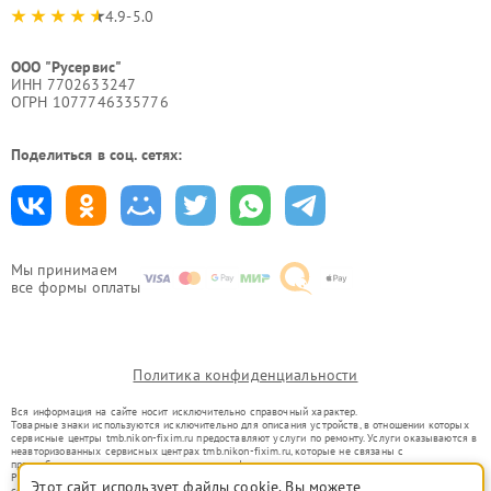
4.9-5.0
ООО "Русервис"
ИНН 7702633247
ОГРН 1077746335776
Поделиться в соц. сетях:
Мы принимаем
все формы оплаты
Политика конфиденциальности
Вся информация на сайте носит исключительно справочный характер.
Товарные знаки используются исключительно для описания устройств, в отношении которых
сервисные центры tmb.nikon-fixim.ru предоставляют услуги по ремонту. Услуги оказываются в
неавторизованных сервисных центрах tmb.nikon-fixim.ru, которые не связаны с
правообладателями товарных знаков или их официальными представителями.
Ремонт осуществляется для устройств, уже введенных в гражданский оборот в соответствии
Этот сайт использует файлы cookie. Вы можете
со статьей 1487 ГК РФ.