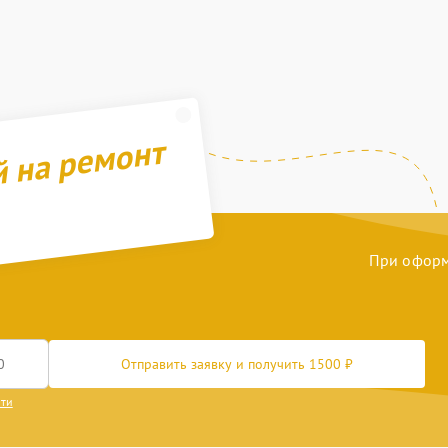
й на ремонт
При оформл
Отправить заявку и получить 1500 ₽
сти