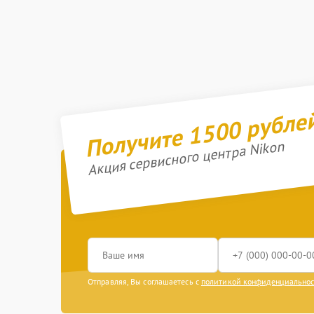
Получите 1500 рубле
Акция сервисного центра Nikon
Отправляя, Вы соглашаетесь с
политикой конфиденциально