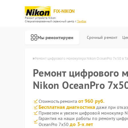
FIX-NIKON
Ремонт устройств Nikon
Специализированный cервисный центр г.
Тамбов
Мы ремонтируем
Срочный ремонт
Це
ов Nikon в Тамбове
Ремонт цифрового монокуляра Nikon OceanPro 7x50 в Т
Ремонт цифрового 
Nikon OceanPro 7x5
от 960 руб.
Стоимость ремонта
Бесплатная диагностика
даже при отказ
Привезем и увезем цифровой монокуляр N
Гарантия на наши работы по ремонту циф
до 3-х лет
OceanPro 7x50
Ремонт оптических прицелов Nikon
Ремонт цифровых биноклей Nikon
Ремонт оптических нивелиров Nikon