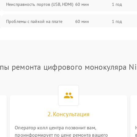
Неисправность портов (USB, HDMI)
60 мин
1 год
Проблемы с пайкой на плате
60 мин
1 год
Неисправность процессора
60 мин
1 год
Повреждение внутренних
60 мин
1 год
проводов
пы ремонта цифрового монокуляра N
Неисправность Wi-Fi/Bluetooth
60 мин
1 год
модуля
Проблемы с калибровкой
60 мин
1 год
изображения
2. Консультация
Неисправность разъемов (MicroSD,
60 мин
1 год
AV)
Оператор колл центра позвонит вам,
проинформирует по цене ремонта вашего