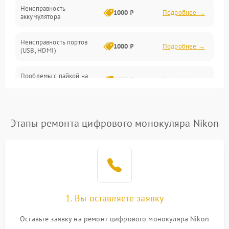
Неисправность
1000 ₽
Подробнее →
аккумулятора
Неисправность портов
1000 ₽
Подробнее →
(USB, HDMI)
Проблемы с пайкой на
1000 ₽
Подробнее →
плате
Неисправность
2800 ₽
Подробнее →
процессора
Этапы ремонта цифрового монокуляра Nikon
Повреждение внутренних
500 ₽
Подробнее →
проводов
Неисправность Wi-
1500 ₽
Подробнее →
Fi/Bluetooth модуля
1. Вы оставляете заявку
Проблемы с калибровкой
1000 ₽
Подробнее →
Оставьте заявку на ремонт цифрового монокуляра Nikon
изображения