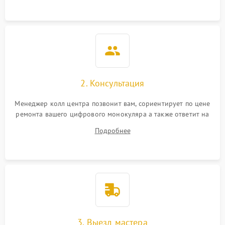
Неисправность разъемов
500 ₽
Подробнее →
(MicroSD, AV)
Неисправность системы
2000 ₽
Подробнее →
стабилизации
Проблемы с заземлением
2. Консультация
1000 ₽
Подробнее →
Менеджер колл центра позвонит вам, сориентирует по цене
Повреждение печатной
2800 ₽
Подробнее →
ремонта вашего цифрового монокуляра а также ответит на
платы
все ваши вопросы.
Подробнее
Неисправность кнопок
500 ₽
Подробнее →
управления
3. Выезд мастера