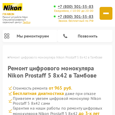
+7 (800) 301-55-83
Ежедневно, с 10:00 до 20:00
FIX-NIKON
+7 (800) 301-55-83
Ремонт устройств Nikon
Специализированный
Звонок бесплатный по РФ
cервисный центр г.
Тамбов
Мы ремонтируем
Позвонить
мбове
Ремонт цифрового монокуляра Nikon Prostaff 5 8x42 в Тамбове
Ремонт цифрового монокуляра
Nikon Prostaff 5 8x42 в Тамбове
от 965 руб.
Стоимость ремонта
Бесплатная диагностика
даже при отказе
Привезем и увезем цифровой монокуляр Nikon
Prostaff 5 8x42 сами
Ремонт цифровых биноклей Nikon
Ремонт оптических нивелиров Nikon
Ремонт оптических прицелов Nikon
Гарантия на наши работы по ремонту цифровых
до 3-х лет
монокуляров Nikon Prostaff 5 8x42