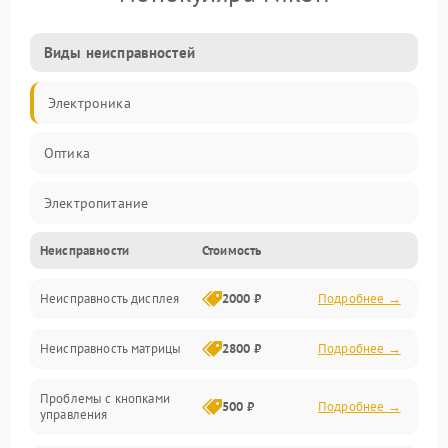
Виды неисправностей
Электроника
Оптика
Электропитание
Неисправности
Стоимость
Видео
Неисправность дисплея
2000 ₽
Подробнее →
ПО
Неисправность матрицы
2800 ₽
Подробнее →
Управление
Проблемы с кнопками
Механические повреждения
500 ₽
Подробнее →
управления