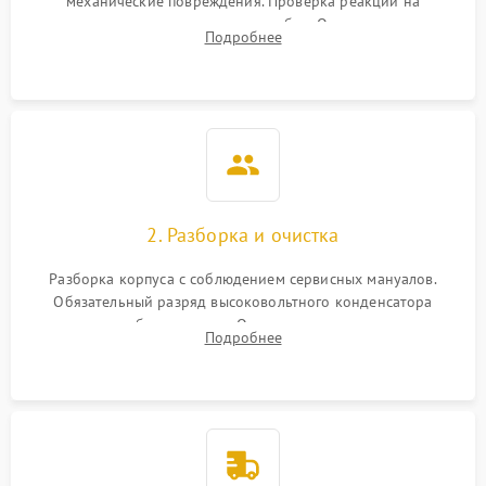
механические повреждения. Проверка реакции на
включение, считывание кодов ошибок. Оценка состояния
Подробнее
матрицы и затвора, проверка работы автофокуса и вспышки.
2. Разборка и очистка
Разборка корпуса с соблюдением сервисных мануалов.
Обязательный разряд высоковольтного конденсатора
вспышки для безопасности. Очистка внутренних узлов от
Подробнее
пыли, песка и следов влаги с помощью спецсредств.