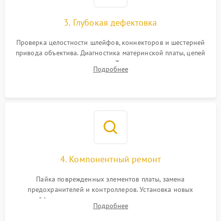
3. Глубокая дефектовка
Проверка целостности шлейфов, коннекторов и шестерней
привода объектива. Диагностика материнской платы, цепей
питания и картоприемника. Тестирование механизма
Подробнее
затвора и блока внутрикамерной стабилизации.
4. Компонентный ремонт
Пайка поврежденных элементов платы, замена
предохранителей и контроллеров. Установка новых
шлейфов, дисплея, механизма затвора или двигателя
Подробнее
автофокуса. Восстановление геометрии тубуса объектива
при заклинивании.