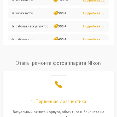
Не включается
1000 ₽
Подробнее →
Проблемы с картами памяти
Не заряжается
500 ₽
Подробнее →
Объективы
Не работает аккумулятор
500 ₽
Подробнее →
Программные сбои
Не работает порт
400 ₽
Подробнее →
Коммуникации и интерфейсы
Сломана матрица
800 ₽
Подробнее →
Этапы ремонта фотоаппарата Nikon
1. Первичная диагностика
Визуальный осмотр корпуса, объектива и байонета на