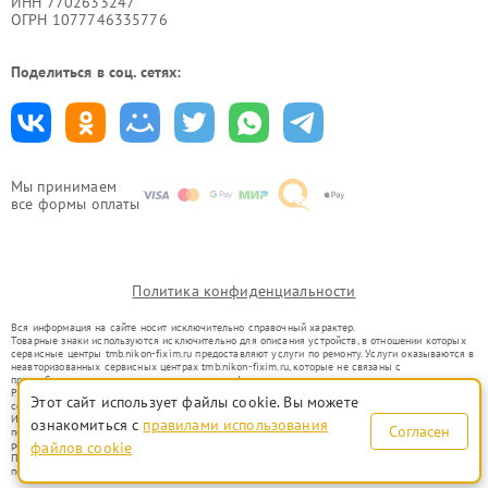
ИНН 7702633247
ОГРН 1077746335776
Поделиться в соц. сетях:
Мы принимаем
все формы оплаты
Политика конфиденциальности
Вся информация на сайте носит исключительно справочный характер.
Товарные знаки используются исключительно для описания устройств, в отношении которых
сервисные центры tmb.nikon-fixim.ru предоставляют услуги по ремонту. Услуги оказываются в
неавторизованных сервисных центрах tmb.nikon-fixim.ru, которые не связаны с
правообладателями товарных знаков или их официальными представителями.
Ремонт осуществляется для устройств, уже введенных в гражданский оборот в соответствии
Этот сайт использует файлы cookie. Вы можете
со статьей 1487 ГК РФ.
Использование товарных знаков не преследует цели индивидуализации услуг или введения
ознакомиться с
правилами использования
Согласен
потребителей в заблуждение, а служит для информирования о предоставляемых услугах по
ремонту техники указанных брендов.
файлов cookie
Представленная на сайте информация не является публичной офертой, определяемой
положениями Статьи 437(2) Гражданского кодекса РФ