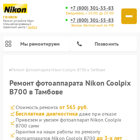
+7 (800) 301-55-83
Ежедневно, с 10:00 до 20:00
FIX-NIKON
+7 (800) 301-55-83
Ремонт устройств Nikon
Специализированный
Звонок бесплатный по РФ
cервисный центр г.
Тамбов
Мы ремонтируем
Позвонить
мбове
Ремонт фотоаппарата Nikon Coolpix B700 в Тамбове
Ремонт фотоаппарата Nikon Coolpix
B700 в Тамбове
от 565 руб.
Стоимость ремонта
Бесплатная диагностика
даже при отказе
Привезем и увезем фотоаппарат Nikon Coolpix
B700 сами
Ремонт оптических прицелов Nikon
Ремонт цифровых монокуляров Nikon
Ремонт цифровых биноклей Nikon
Ремонт оптических нивелиров Nikon
Гарантия на наши работы по ремонту
до 3-х лет
фотоаппаратов Nikon Coolpix B700