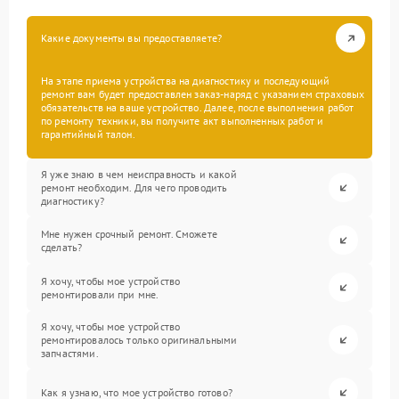
Какие документы вы предоставляете?
На этапе приема устройства на диагностику и последующий
ремонт вам будет предоставлен заказ-наряд с указанием страховых
обязательств на ваше устройство. Далее, после выполнения работ
по ремонту техники, вы получите акт выполненных работ и
гарантийный талон.
Я уже знаю в чем неисправность и какой
ремонт необходим. Для чего проводить
диагностику?
Мне нужен срочный ремонт. Сможете
сделать?
Я хочу, чтобы мое устройство
ремонтировали при мне.
Я хочу, чтобы мое устройство
ремонтировалось только оригинальными
запчастями.
Как я узнаю, что мое устройство готово?