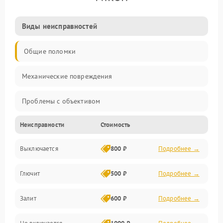
Виды неисправностей
Общие поломки
Механические повреждения
Проблемы с объективом
Неисправности
Стоимость
Электронные ошибки
Выключается
800 ₽
Подробнее →
Механические проблемы
Глючит
500 ₽
Подробнее →
Матрица и оптика
Залит
600 ₽
Подробнее →
Питание и питание цепей