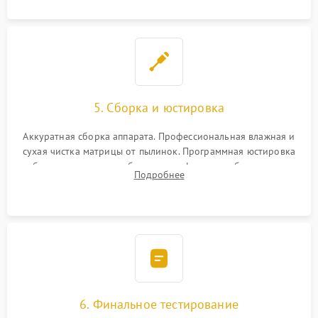
5. Сборка и юстировка
Аккуратная сборка аппарата. Профессиональная влажная и
сухая чистка матрицы от пылинок. Программная юстировка
рабочего отрезка, калибровка автофокуса, стабилизатора и
Подробнее
экспозамера с помощью сервисного ПО.
6. Финальное тестирование