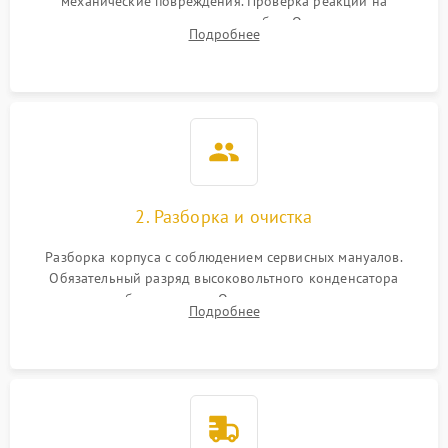
механические повреждения. Проверка реакции на
включение, считывание кодов ошибок. Оценка состояния
Подробнее
матрицы и затвора, проверка работы автофокуса и вспышки.
2. Разборка и очистка
Разборка корпуса с соблюдением сервисных мануалов.
Обязательный разряд высоковольтного конденсатора
вспышки для безопасности. Очистка внутренних узлов от
Подробнее
пыли, песка и следов влаги с помощью спецсредств.