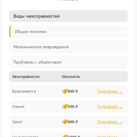
Виды неисправностей
Общие поломки
Механические повреждения
Проблемы с объективом
Неисправности
Стоимость
Электронные ошибки
Выключается
800 ₽
Подробнее →
Механические проблемы
Глючит
500 ₽
Подробнее →
Матрица и оптика
Залит
600 ₽
Подробнее →
Питание и питание цепей