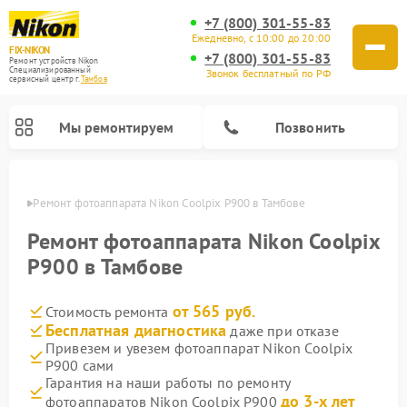
+7 (800) 301-55-83
Ежедневно, с 10:00 до 20:00
FIX-NIKON
+7 (800) 301-55-83
Ремонт устройств Nikon
Специализированный
Звонок бесплатный по РФ
cервисный центр г.
Тамбов
Мы ремонтируем
Позвонить
мбове
Ремонт фотоаппарата Nikon Coolpix P900 в Тамбове
Ремонт фотоаппарата Nikon Coolpix
P900 в Тамбове
от 565 руб.
Стоимость ремонта
Бесплатная диагностика
даже при отказе
Привезем и увезем фотоаппарат Nikon Coolpix
P900 сами
Ремонт оптических прицелов Nikon
Ремонт цифровых монокуляров Nikon
Ремонт цифровых биноклей Nikon
Ремонт оптических нивелиров Nikon
Гарантия на наши работы по ремонту
до 3-х лет
фотоаппаратов Nikon Coolpix P900