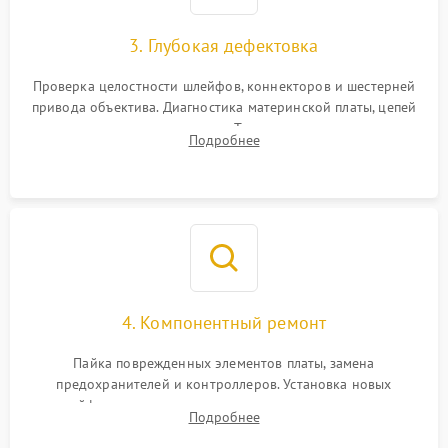
3. Глубокая дефектовка
Проверка целостности шлейфов, коннекторов и шестерней
привода объектива. Диагностика материнской платы, цепей
питания и картоприемника. Тестирование механизма
Подробнее
затвора и блока внутрикамерной стабилизации.
4. Компонентный ремонт
Пайка поврежденных элементов платы, замена
предохранителей и контроллеров. Установка новых
шлейфов, дисплея, механизма затвора или двигателя
Подробнее
автофокуса. Восстановление геометрии тубуса объектива
при заклинивании.