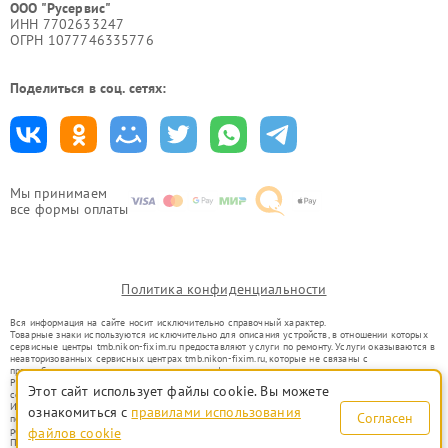
ООО "Русервис"
ИНН 7702633247
ОГРН 1077746335776
Поделиться в соц. сетях:
Мы принимаем
все формы оплаты
Политика конфиденциальности
Вся информация на сайте носит исключительно справочный характер.
Товарные знаки используются исключительно для описания устройств, в отношении которых
сервисные центры tmb.nikon-fixim.ru предоставляют услуги по ремонту. Услуги оказываются в
неавторизованных сервисных центрах tmb.nikon-fixim.ru, которые не связаны с
правообладателями товарных знаков или их официальными представителями.
Ремонт осуществляется для устройств, уже введенных в гражданский оборот в соответствии
Этот сайт использует файлы cookie. Вы можете
со статьей 1487 ГК РФ.
Использование товарных знаков не преследует цели индивидуализации услуг или введения
ознакомиться с
правилами использования
Согласен
потребителей в заблуждение, а служит для информирования о предоставляемых услугах по
ремонту техники указанных брендов.
файлов cookie
Представленная на сайте информация не является публичной офертой, определяемой