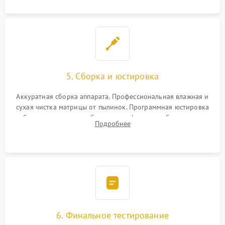
5. Сборка и юстировка
Аккуратная сборка аппарата. Профессиональная влажная и
сухая чистка матрицы от пылинок. Программная юстировка
рабочего отрезка, калибровка автофокуса, стабилизатора и
Подробнее
экспозамера с помощью сервисного ПО.
6. Финальное тестирование