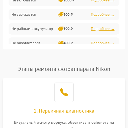
Не включается
1000 ₽
Подробнее →
Проблемы с картами памяти
Не заряжается
500 ₽
Подробнее →
Объективы
Не работает аккумулятор
500 ₽
Подробнее →
Программные сбои
Не работает порт
400 ₽
Подробнее →
Коммуникации и интерфейсы
Сломана матрица
800 ₽
Подробнее →
Этапы ремонта фотоаппарата Nikon
1. Первичная диагностика
Визуальный осмотр корпуса, объектива и байонета на