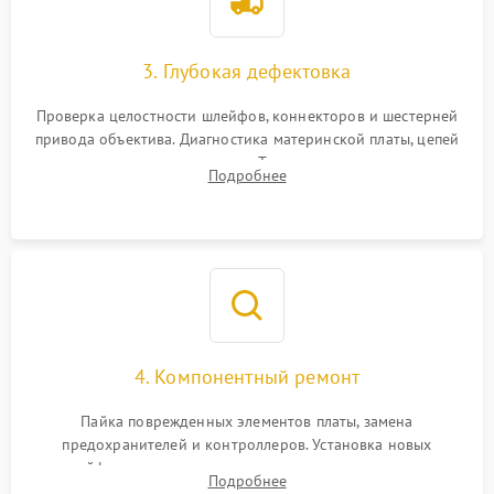
3. Глубокая дефектовка
Проверка целостности шлейфов, коннекторов и шестерней
привода объектива. Диагностика материнской платы, цепей
питания и картоприемника. Тестирование механизма
Подробнее
затвора и блока внутрикамерной стабилизации.
4. Компонентный ремонт
Пайка поврежденных элементов платы, замена
предохранителей и контроллеров. Установка новых
шлейфов, дисплея, механизма затвора или двигателя
Подробнее
автофокуса. Восстановление геометрии тубуса объектива