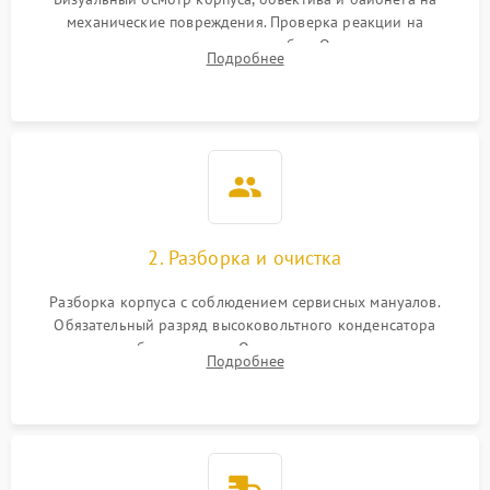
механические повреждения. Проверка реакции на
включение, считывание кодов ошибок. Оценка состояния
Подробнее
матрицы и затвора, проверка работы автофокуса и вспышки.
2. Разборка и очистка
Разборка корпуса с соблюдением сервисных мануалов.
Обязательный разряд высоковольтного конденсатора
вспышки для безопасности. Очистка внутренних узлов от
Подробнее
пыли, песка и следов влаги с помощью спецсредств.