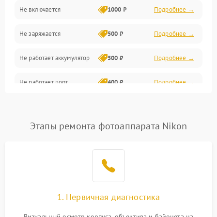
Не включается
1000 ₽
Подробнее →
Проблемы с картами памяти
Не заряжается
500 ₽
Подробнее →
Объективы
Не работает аккумулятор
500 ₽
Подробнее →
Программные сбои
Не работает порт
400 ₽
Подробнее →
Коммуникации и интерфейсы
Сломана матрица
800 ₽
Подробнее →
Этапы ремонта фотоаппарата Nikon
1. Первичная диагностика
Визуальный осмотр корпуса, объектива и байонета на