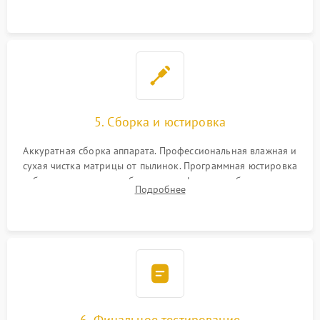
при заклинивании.
5. Сборка и юстировка
Аккуратная сборка аппарата. Профессиональная влажная и
сухая чистка матрицы от пылинок. Программная юстировка
рабочего отрезка, калибровка автофокуса, стабилизатора и
Подробнее
экспозамера с помощью сервисного ПО.
6. Финальное тестирование