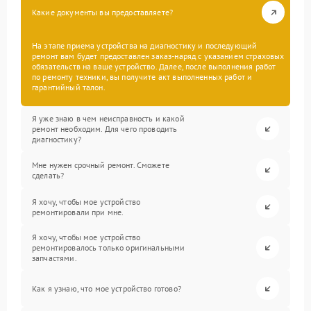
Какие документы вы предоставляете?
На этапе приема устройства на диагностику и последующий
ремонт вам будет предоставлен заказ-наряд с указанием страховых
обязательств на ваше устройство. Далее, после выполнения работ
по ремонту техники, вы получите акт выполненных работ и
гарантийный талон.
Я уже знаю в чем неисправность и какой
ремонт необходим. Для чего проводить
диагностику?
Мне нужен срочный ремонт. Сможете
сделать?
Я хочу, чтобы мое устройство
ремонтировали при мне.
Я хочу, чтобы мое устройство
ремонтировалось только оригинальными
запчастями.
Как я узнаю, что мое устройство готово?