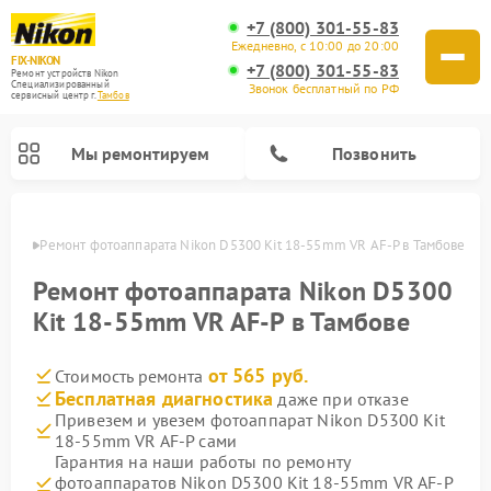
+7 (800) 301-55-83
Ежедневно, с 10:00 до 20:00
FIX-NIKON
+7 (800) 301-55-83
Ремонт устройств Nikon
Специализированный
Звонок бесплатный по РФ
cервисный центр г.
Тамбов
Мы ремонтируем
Позвонить
мбове
Ремонт фотоаппарата Nikon D5300 Kit 18-55mm VR AF-P в Тамбове
Ремонт фотоаппарата Nikon D5300
Kit 18-55mm VR AF-P в Тамбове
от 565 руб.
Стоимость ремонта
Бесплатная диагностика
даже при отказе
Привезем и увезем фотоаппарат Nikon D5300 Kit
18-55mm VR AF-P сами
Ремонт оптических прицелов Nikon
Ремонт цифровых монокуляров Nikon
Ремонт цифровых биноклей Nikon
Ремонт оптических нивелиров Nikon
Гарантия на наши работы по ремонту
фотоаппаратов Nikon D5300 Kit 18-55mm VR AF-P