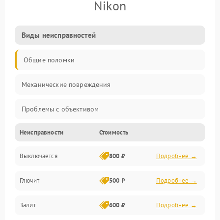
Nikon
Виды неисправностей
Общие поломки
Механические повреждения
Проблемы с объективом
Неисправности
Стоимость
Электронные ошибки
Выключается
800 ₽
Подробнее →
Механические проблемы
Глючит
500 ₽
Подробнее →
Матрица и оптика
Залит
600 ₽
Подробнее →
Питание и питание цепей