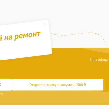
й на ремонт
При оформл
Отправить заявку и получить 1500 ₽
сти