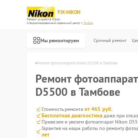
FIX-NIKON
Ремонт устройств Nikon
Специализированный cервисный центр г.
Тамбов
Мы ремонтируем
Срочный ремонт
Це
тов Nikon в Тамбове
Ремонт фотоаппарата Nikon D5500 в Тамбове
Ремонт фотоаппарат
D5500 в Тамбове
от 465 руб.
Стоимость ремонта
Бесплатная диагностика
даже при отказ
Привезем и увезем фотоаппарат Nikon D55
Гарантия на наши работы по ремонту фот
лет
Ремонт оптических прицелов Nikon
Ремонт цифровых биноклей Nikon
Ремонт оптических нивелиров Nikon
Ремонт цифровых монокуляров Nikon