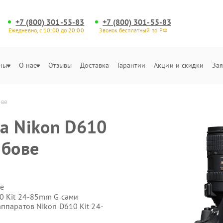
+7 (800) 301-55-83
+7 (800) 301-55-83
Ежедневно, с 10:00 до 20:00
Звонок бесплатный по РФ
ны
О нас
Отзывы
Доставка
Гарантии
Акции и скидки
Зая
ове
а Nikon D610
мбове
е
0 Kit 24-85mm G сами
ппаратов Nikon D610 Kit 24-