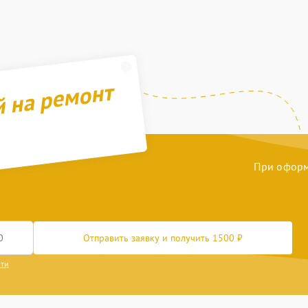
й на ремонт
При оформл
Отправить заявку и получить 1500 ₽
сти