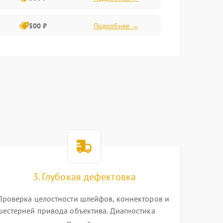
500 ₽
Подробнее →
400 ₽
Подробнее →
800 ₽
Подробнее →
3. Глубокая дефектовка
Проверка целостности шлейфов, коннекторов и
шестерней привода объектива. Диагностика
материнской платы, цепей питания и