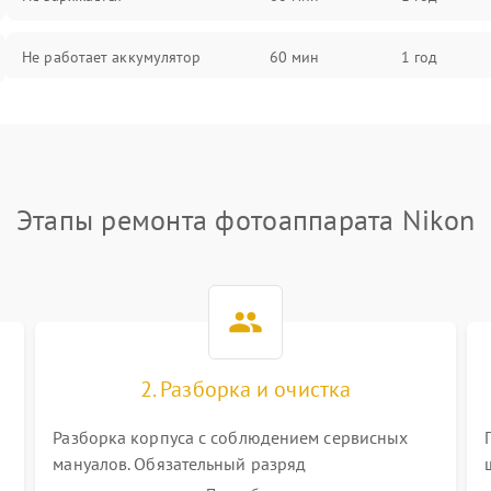
Не работает аккумулятор
60 мин
1 год
Не работает порт
60 мин
1 год
Сломана матрица
60 мин
1 год
Этапы ремонта фотоаппарата Nikon
2. Разборка и очистка
Разборка корпуса с соблюдением сервисных
мануалов. Обязательный разряд
высоковольтного конденсатора вспышки для