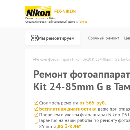
FIX-NIKON
Ремонт устройств Nikon
Специализированный cервисный центр г.
Тамбов
Мы ремонтируем
Срочный ремонт
Це
тов Nikon в Тамбове
Ремонт фотоаппарата Nikon D610 Kit 24-85mm G в Тамб
Ремонт фотоаппарат
Kit 24-85mm G в Та
от 565 руб.
Стоимость ремонта
Бесплатная диагностика
даже при отказ
Привезем и увезем фотоаппарат Nikon D61
Гарантия на наши работы по ремонту фотоа
до 3-х лет
85mm G
Ремонт оптических прицелов Nikon
Ремонт цифровых биноклей Nikon
Ремонт оптических нивелиров Nikon
Ремонт цифровых монокуляров Nikon