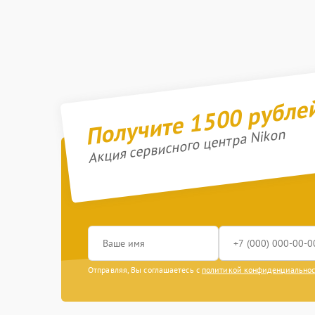
Получите 1500 рубле
Акция сервисного центра Nikon
Отправляя, Вы соглашаетесь с
политикой конфиденциально