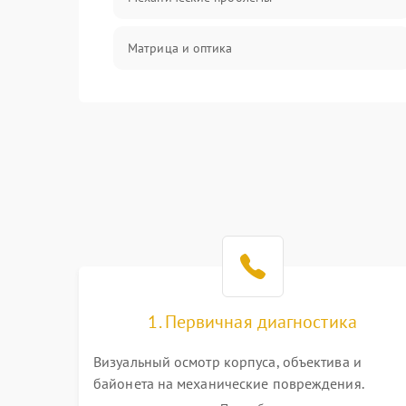
Матрица и оптика
Питание и питание цепей
Проблемы с картами памяти
Объективы
Программные сбои
Коммуникации и интерфейсы
1. Первичная диагностика
Визуальный осмотр корпуса, объектива и
байонета на механические повреждения.
Проверка реакции на включение, считывание