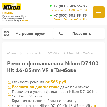
+7 (800) 301-55-83
Ежедневно, с 10:00 до 20:00
FIX-NIKON
+7 (800) 301-55-83
Ремонт устройств Nikon
Специализированный
Звонок бесплатный по РФ
cервисный центр г.
Тамбов
Мы ремонтируем
Позвонить
мбове
Ремонт фотоаппарата Nikon D7100 Kit 16-85mm VR в Тамбове
Ремонт фотоаппарата Nikon D7100
Kit 16-85mm VR в Тамбове
от 565 руб.
Стоимость ремонта
Бесплатная диагностика
даже при отказе
Привезем и увезем фотоаппарат Nikon D7100 Kit
16-85mm VR сами
Ремонт оптических прицелов Nikon
Ремонт цифровых монокуляров Nikon
Ремонт цифровых биноклей Nikon
Ремонт оптических нивелиров Nikon
Гарантия на наши работы по ремонту
до
фотоаппаратов Nikon D7100 Kit 16-85mm VR