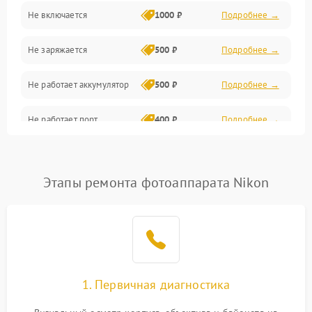
Не включается
1000 ₽
Подробнее →
Проблемы с картами памяти
Не заряжается
500 ₽
Подробнее →
Объективы
Не работает аккумулятор
500 ₽
Подробнее →
Программные сбои
Не работает порт
400 ₽
Подробнее →
Коммуникации и интерфейсы
Сломана матрица
800 ₽
Подробнее →
Этапы ремонта фотоаппарата Nikon
1. Первичная диагностика