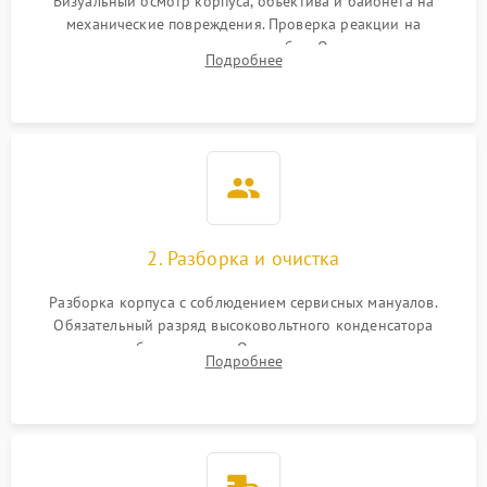
Визуальный осмотр корпуса, объектива и байонета на
механические повреждения. Проверка реакции на
включение, считывание кодов ошибок. Оценка состояния
Подробнее
матрицы и затвора, проверка работы автофокуса и вспышки.
2. Разборка и очистка
Разборка корпуса с соблюдением сервисных мануалов.
Обязательный разряд высоковольтного конденсатора
вспышки для безопасности. Очистка внутренних узлов от
Подробнее
пыли, песка и следов влаги с помощью спецсредств.