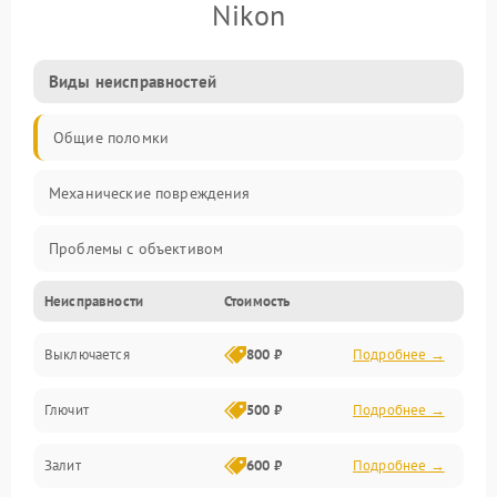
Nikon
Виды неисправностей
Общие поломки
Механические повреждения
Проблемы с объективом
Неисправности
Стоимость
Электронные ошибки
Выключается
800 ₽
Подробнее →
Механические проблемы
Глючит
500 ₽
Подробнее →
Матрица и оптика
Залит
600 ₽
Подробнее →
Питание и питание цепей