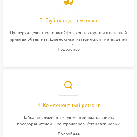
3. Глубокая дефектовка
Проверка целостности шлейфов, коннекторов и шестерней
привода объектива. Диагностика материнской платы, цепей
питания и картоприемника. Тестирование механизма
Подробнее
затвора и блока внутрикамерной стабилизации.
4. Компонентный ремонт
Пайка поврежденных элементов платы, замена
предохранителей и контроллеров. Установка новых
шлейфов, дисплея, механизма затвора или двигателя
Подробнее
автофокуса. Восстановление геометрии тубуса объектива