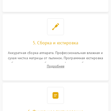
при заклинивании.
5. Сборка и юстировка
Аккуратная сборка аппарата. Профессиональная влажная и
сухая чистка матрицы от пылинок. Программная юстировка
рабочего отрезка, калибровка автофокуса, стабилизатора и
Подробнее
экспозамера с помощью сервисного ПО.