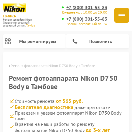
+7 (800) 301-55-83
Ежедневно, с 10:00 до 20:00
FIX-NIKON
+7 (800) 301-55-83
Ремонт устройств Nikon
Специализированный
Звонок бесплатный по РФ
cервисный центр г.
Тамбов
Мы ремонтируем
Позвонить
мбове
Ремонт фотоаппарата Nikon D750 Body в Тамбове
Ремонт фотоаппарата Nikon D750
Body в Тамбове
от 565 руб.
Стоимость ремонта
Бесплатная диагностика
даже при отказе
Привезем и увезем фотоаппарат Nikon D750 Body
сами
Ремонт оптических прицелов Nikon
Ремонт цифровых монокуляров Nikon
Ремонт цифровых биноклей Nikon
Ремонт оптических нивелиров Nikon
Гарантия на наши работы по ремонту
до 3-х лет
фотоаппаратов Nikon D750 Body