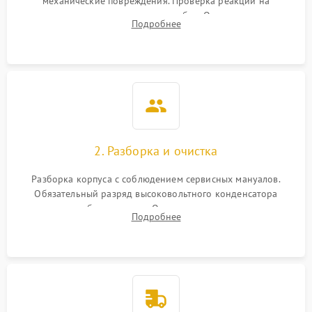
механические повреждения. Проверка реакции на
включение, считывание кодов ошибок. Оценка состояния
Подробнее
матрицы и затвора, проверка работы автофокуса и вспышки.
2. Разборка и очистка
Разборка корпуса с соблюдением сервисных мануалов.
Обязательный разряд высоковольтного конденсатора
вспышки для безопасности. Очистка внутренних узлов от
Подробнее
пыли, песка и следов влаги с помощью спецсредств.