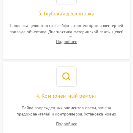
3. Глубокая дефектовка
Проверка целостности шлейфов, коннекторов и шестерней
привода объектива. Диагностика материнской платы, цепей
питания и картоприемника. Тестирование механизма
Подробнее
затвора и блока внутрикамерной стабилизации.
4. Компонентный ремонт
Пайка поврежденных элементов платы, замена
предохранителей и контроллеров. Установка новых
шлейфов, дисплея, механизма затвора или двигателя
Подробнее
автофокуса. Восстановление геометрии тубуса объектива
при заклинивании.