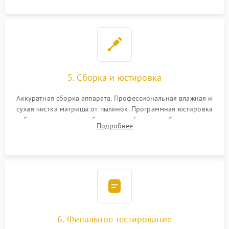
5. Сборка и юстировка
Аккуратная сборка аппарата. Профессиональная влажная и
сухая чистка матрицы от пылинок. Программная юстировка
рабочего отрезка, калибровка автофокуса, стабилизатора и
Подробнее
экспозамера с помощью сервисного ПО.
6. Финальное тестирование