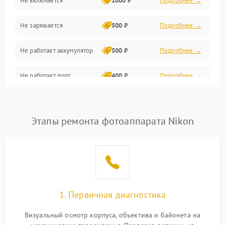
Не включается
1000 ₽
Подробнее →
Проблемы с картами памяти
Не заряжается
500 ₽
Подробнее →
Объективы
Не работает аккумулятор
500 ₽
Подробнее →
Программные сбои
Не работает порт
400 ₽
Подробнее →
Коммуникации и интерфейсы
Сломана матрица
800 ₽
Подробнее →
Этапы ремонта фотоаппарата Nikon
1. Первичная диагностика
Визуальный осмотр корпуса, объектива и байонета на