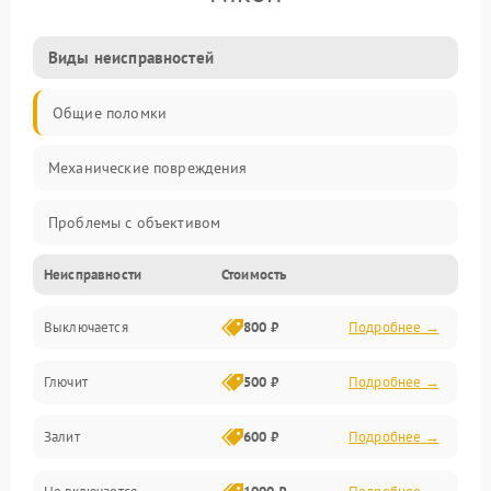
Виды неисправностей
Общие поломки
Механические повреждения
Проблемы с объективом
Неисправности
Стоимость
Электронные ошибки
Выключается
800 ₽
Подробнее →
Механические проблемы
Глючит
500 ₽
Подробнее →
Матрица и оптика
Залит
600 ₽
Подробнее →
Питание и питание цепей