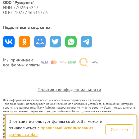
ООО "Русервис"
ИНН 7702633247
ОГРН 1077746335776
Поделиться в соц. сетях:
Мы принимаем
все формы оплаты
Политика конфиденциальности
Вся информация на сайте носит исключительно справочный характер.
Товарные знаки используются исключительно для описания устройств, в отношении которых
сервисные центры tmb.nikon-fixim.ru предоставляют услуги по ремонту. Услуги оказываются в
неавторизованных сервисных центрах tmb.nikon-fixim.ru, которые не связаны с
правообладателями товарных знаков или их официальными представителями.
Ремонт осуществляется для устройств, уже введенных в гражданский оборот в соответствии
Этот сайт использует файлы cookie. Вы можете
со статьей 1487 ГК РФ.
Использование товарных знаков не преследует цели индивидуализации услуг или введения
ознакомиться с
правилами использования
Согласен
потребителей в заблуждение, а служит для информирования о предоставляемых услугах по
ремонту техники указанных брендов.
файлов cookie
Представленная на сайте информация не является публичной офертой, определяемой