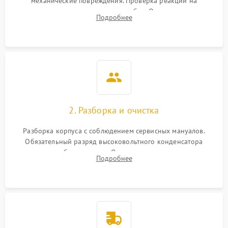
механические повреждения. Проверка реакции на
включение, считывание кодов ошибок. Оценка состояния
Подробнее
матрицы и затвора, проверка работы автофокуса и вспышки.
2. Разборка и очистка
Разборка корпуса с соблюдением сервисных мануалов.
Обязательный разряд высоковольтного конденсатора
вспышки для безопасности. Очистка внутренних узлов от
Подробнее
пыли, песка и следов влаги с помощью спецсредств.