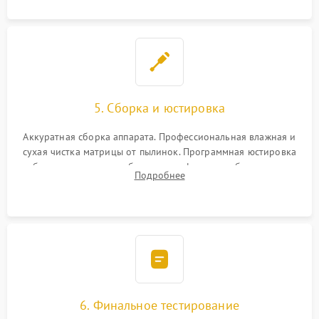
5. Сборка и юстировка
Аккуратная сборка аппарата. Профессиональная влажная и
сухая чистка матрицы от пылинок. Программная юстировка
рабочего отрезка, калибровка автофокуса, стабилизатора и
Подробнее
экспозамера с помощью сервисного ПО.
6. Финальное тестирование