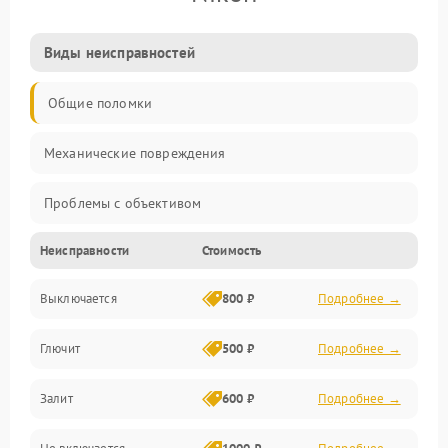
Виды неисправностей
Общие поломки
Механические повреждения
Проблемы с объективом
Неисправности
Стоимость
Электронные ошибки
Выключается
800 ₽
Подробнее →
Механические проблемы
Глючит
500 ₽
Подробнее →
Матрица и оптика
Залит
600 ₽
Подробнее →
Питание и питание цепей