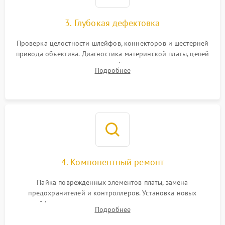
3. Глубокая дефектовка
Проверка целостности шлейфов, коннекторов и шестерней
привода объектива. Диагностика материнской платы, цепей
питания и картоприемника. Тестирование механизма
Подробнее
затвора и блока внутрикамерной стабилизации.
4. Компонентный ремонт
Пайка поврежденных элементов платы, замена
предохранителей и контроллеров. Установка новых
шлейфов, дисплея, механизма затвора или двигателя
Подробнее
автофокуса. Восстановление геометрии тубуса объектива
при заклинивании.