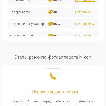
Не включается
1000 ₽
Подробнее →
Проблемы с картами памяти
Не заряжается
500 ₽
Подробнее →
Объективы
Не работает аккумулятор
500 ₽
Подробнее →
Программные сбои
Не работает порт
400 ₽
Подробнее →
Коммуникации и интерфейсы
Сломана матрица
800 ₽
Подробнее →
Этапы ремонта фотоаппарата Nikon
1. Первичная диагностика
Визуальный осмотр корпуса, объектива и байонета на