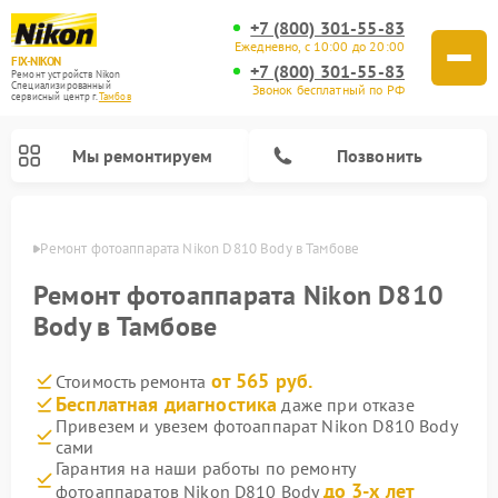
+7 (800) 301-55-83
Ежедневно, с 10:00 до 20:00
FIX-NIKON
+7 (800) 301-55-83
Ремонт устройств Nikon
Специализированный
Звонок бесплатный по РФ
cервисный центр г.
Тамбов
Мы ремонтируем
Позвонить
мбове
Ремонт фотоаппарата Nikon D810 Body в Тамбове
Ремонт фотоаппарата Nikon D810
Body в Тамбове
от 565 руб.
Стоимость ремонта
Бесплатная диагностика
даже при отказе
Привезем и увезем фотоаппарат Nikon D810 Body
сами
Ремонт оптических прицелов Nikon
Ремонт цифровых монокуляров Nikon
Ремонт цифровых биноклей Nikon
Ремонт оптических нивелиров Nikon
Гарантия на наши работы по ремонту
до 3-х лет
фотоаппаратов Nikon D810 Body