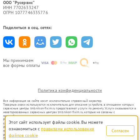
ООО "Русервис"
ИНН 7702633247
ОГРН 1077746335776
Поделиться в соц. сетях:
Мы принимаем
все формы оплаты
Политика конфиденциальности
Вся информация на сайте носит исключительно справочный характер.
Товарные знаки используются исключительно для описания устройств, в отношении которых
сервисные центры tmb.nikon-fixim.ru предоставляют услуги по ремонту. Услуги оказываются в
неавторизованных сервисных центрах tmb.nikon-fixim.ru, которые не связаны с
правообладателями товарных знаков или их официальными представителями.
Ремонт осуществляется для устройств, уже введенных в гражданский оборот в соответствии
Этот сайт использует файлы cookie. Вы можете
со статьей 1487 ГК РФ.
Использование товарных знаков не преследует цели индивидуализации услуг или введения
ознакомиться с
правилами использования
Согласен
потребителей в заблуждение, а служит для информирования о предоставляемых услугах по
ремонту техники указанных брендов.
файлов cookie
Представленная на сайте информация не является публичной офертой, определяемой