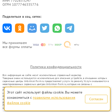
ИНН 7702633247
ОГРН 1077746335776
Поделиться в соц. сетях:
Мы принимаем
все формы оплаты
Политика конфиденциальности
Вся информация на сайте носит исключительно справочный характер.
Товарные знаки используются исключительно для описания устройств, в отношении которых
сервисные центры tmb.nikon-fixim.ru предоставляют услуги по ремонту. Услуги оказываются в
неавторизованных сервисных центрах tmb.nikon-fixim.ru, которые не связаны с
правообладателями товарных знаков или их официальными представителями.
Ремонт осуществляется для устройств, уже введенных в гражданский оборот в соответствии
Этот сайт использует файлы cookie. Вы можете
со статьей 1487 ГК РФ.
Использование товарных знаков не преследует цели индивидуализации услуг или введения
ознакомиться с
правилами использования
Согласен
потребителей в заблуждение, а служит для информирования о предоставляемых услугах по
ремонту техники указанных брендов.
файлов cookie
Представленная на сайте информация не является публичной офертой, определяемой
положениями Статьи 437(2) Гражданского кодекса РФ