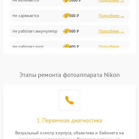
Не включается
1000 ₽
Подробнее →
Проблемы с картами памяти
Не заряжается
500 ₽
Подробнее →
Объективы
Не работает аккумулятор
500 ₽
Подробнее →
Программные сбои
Не работает порт
400 ₽
Подробнее →
Коммуникации и интерфейсы
Сломана матрица
800 ₽
Подробнее →
Этапы ремонта фотоаппарата Nikon
1. Первичная диагностика
Визуальный осмотр корпуса, объектива и байонета на