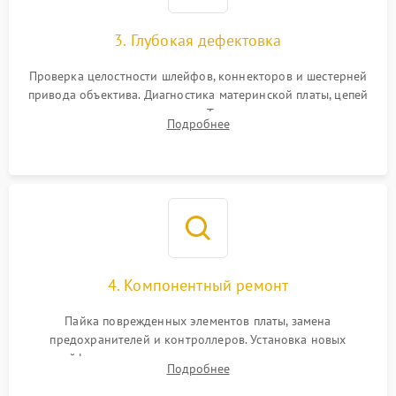
3. Глубокая дефектовка
Проверка целостности шлейфов, коннекторов и шестерней
привода объектива. Диагностика материнской платы, цепей
питания и картоприемника. Тестирование механизма
Подробнее
затвора и блока внутрикамерной стабилизации.
4. Компонентный ремонт
Пайка поврежденных элементов платы, замена
предохранителей и контроллеров. Установка новых
шлейфов, дисплея, механизма затвора или двигателя
Подробнее
автофокуса. Восстановление геометрии тубуса объектива
при заклинивании.