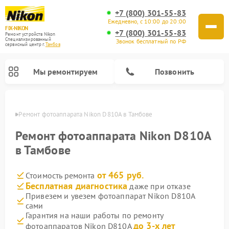
+7 (800) 301-55-83
Ежедневно, с 10:00 до 20:00
FIX-NIKON
+7 (800) 301-55-83
Ремонт устройств Nikon
Специализированный
Звонок бесплатный по РФ
cервисный центр г.
Тамбов
Мы ремонтируем
Позвонить
мбове
Ремонт фотоаппарата Nikon D810A в Тамбове
Ремонт фотоаппарата Nikon D810A
в Тамбове
от 465 руб.
Стоимость ремонта
Бесплатная диагностика
даже при отказе
Привезем и увезем фотоаппарат Nikon D810A
сами
Ремонт оптических прицелов Nikon
Ремонт цифровых монокуляров Nikon
Ремонт цифровых биноклей Nikon
Ремонт оптических нивелиров Nikon
Гарантия на наши работы по ремонту
до 3-х лет
фотоаппаратов Nikon D810A