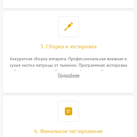
5. Сборка и юстировка
Аккуратная сборка аппарата. Профессиональная влажная и
сухая чистка матрицы от пылинок. Программная юстировка
рабочего отрезка, калибровка автофокуса, стабилизатора и
Подробнее
экспозамера с помощью сервисного ПО.
6. Финальное тестирование