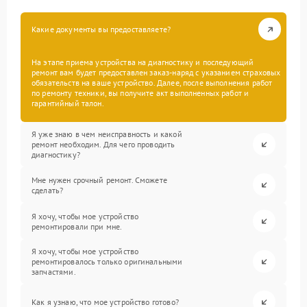
Какие документы вы предоставляете?
На этапе приема устройства на диагностику и последующий
ремонт вам будет предоставлен заказ-наряд с указанием страховых
обязательств на ваше устройство. Далее, после выполнения работ
по ремонту техники, вы получите акт выполненных работ и
гарантийный талон.
Я уже знаю в чем неисправность и какой
ремонт необходим. Для чего проводить
диагностику?
Мне нужен срочный ремонт. Сможете
сделать?
Я хочу, чтобы мое устройство
ремонтировали при мне.
Я хочу, чтобы мое устройство
ремонтировалось только оригинальными
запчастями.
Как я узнаю, что мое устройство готово?