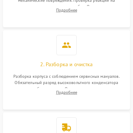
механические повреждения. Проверка реакции на
включение, считывание кодов ошибок. Оценка состояния
Подробнее
матрицы и затвора, проверка работы автофокуса и вспышки.
2. Разборка и очистка
Разборка корпуса с соблюдением сервисных мануалов.
Обязательный разряд высоковольтного конденсатора
вспышки для безопасности. Очистка внутренних узлов от
Подробнее
пыли, песка и следов влаги с помощью спецсредств.