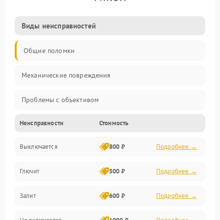
Виды неисправностей
Общие поломки
Механические повреждения
Проблемы с объективом
Неисправности
Стоимость
Электронные ошибки
Выключается
800 ₽
Подробнее →
Механические проблемы
Глючит
500 ₽
Подробнее →
Матрица и оптика
Залит
600 ₽
Подробнее →
Питание и питание цепей