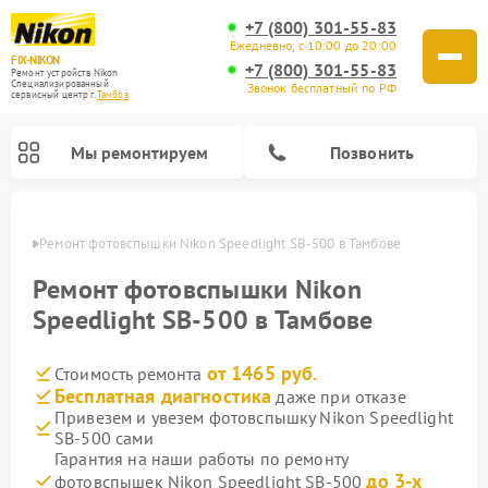
+7 (800) 301-55-83
Ежедневно, с 10:00 до 20:00
FIX-NIKON
+7 (800) 301-55-83
Ремонт устройств Nikon
Специализированный
Звонок бесплатный по РФ
cервисный центр г.
Тамбов
Мы ремонтируем
Позвонить
мбове
Ремонт фотовспышки Nikon Speedlight SB-500 в Тамбове
Ремонт фотовспышки Nikon
Speedlight SB-500 в Тамбове
от 1465 руб.
Стоимость ремонта
Бесплатная диагностика
даже при отказе
Привезем и увезем фотовспышку Nikon Speedlight
SB-500 сами
Ремонт цифровых монокуляров Nikon
Ремонт оптических прицелов Nikon
Ремонт цифровых биноклей Nikon
Ремонт оптических нивелиров Nikon
Гарантия на наши работы по ремонту
до 3-х
фотовспышек Nikon Speedlight SB-500