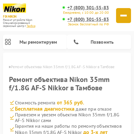
+7 (800) 301-55-83
Ежедневно, с 10:00 до 20:00
FIX-NIKON
+7 (800) 301-55-83
Ремонт устройств Nikon
Специализированный
Звонок бесплатный по РФ
cервисный центр г.
Тамбов
Мы ремонтируем
Позвонить
мбове
Ремонт объектива Nikon 35mm f/1.8G AF-S Nikkor в Тамбове
Ремонт объектива Nikon 35mm
f/1.8G AF-S Nikkor в Тамбове
от 365 руб.
Стоимость ремонта
Бесплатная диагностика
даже при отказе
Привезем и увезем объектив Nikon 35mm f/1.8G
AF-S Nikkor сами
Ремонт цифровых монокуляров Nikon
Ремонт оптических прицелов Nikon
Ремонт цифровых биноклей Nikon
Ремонт оптических нивелиров Nikon
Гарантия на наши работы по ремонту объективов
до 3-х лет
Nikon 35mm f/1.8G AF-S Nikkor