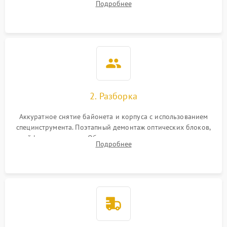
Подробнее
грибка, пыли и оценка состояния контактов байонета.
2. Разборка
Аккуратное снятие байонета и корпуса с использованием
специнструмента. Поэтапный демонтаж оптических блоков,
шлейфов и приводов. Обязательная маркировка положения
Подробнее
линзовых групп для сохранения заводской центровки при
сборке.