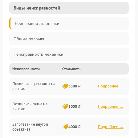
Виды неисправностей
Неисправность оптики
Общие поломки
Неисправность механики
Неисправности
Стоимость
Неисправность электроники (если объектив с мотором/
стабилизатором)
Появились царапины на
3500 ₽
Подробнее →
линзах
Прочие неисправности
Появились пятна на
3000 ₽
Подробнее →
линзах
Запотевание внутри
4000 ₽
Подробнее →
объектива