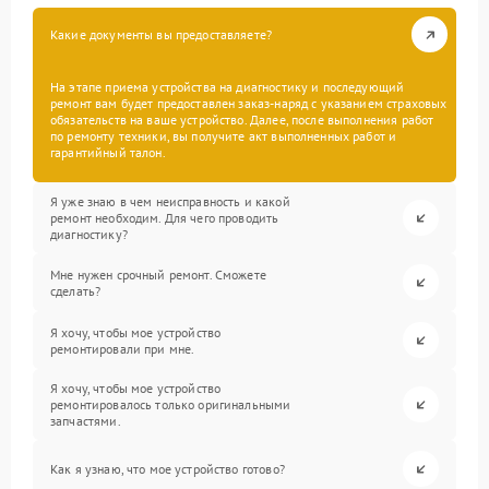
Какие документы вы предоставляете?
На этапе приема устройства на диагностику и последующий
ремонт вам будет предоставлен заказ-наряд с указанием страховых
обязательств на ваше устройство. Далее, после выполнения работ
по ремонту техники, вы получите акт выполненных работ и
гарантийный талон.
Я уже знаю в чем неисправность и какой
ремонт необходим. Для чего проводить
диагностику?
Мне нужен срочный ремонт. Сможете
сделать?
Я хочу, чтобы мое устройство
ремонтировали при мне.
Я хочу, чтобы мое устройство
ремонтировалось только оригинальными
запчастями.
Как я узнаю, что мое устройство готово?