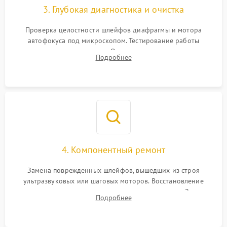
3. Глубокая диагностика и очистка
Проверка целостности шлейфов диафрагмы и мотора
автофокуса под микроскопом. Тестирование работы
электромагнитного привода. Очистка оптических элементов
Подробнее
от пыли, следов влаги и грибка спецрастворами без
повреждения просветления.
4. Компонентный ремонт
Замена поврежденных шлейфов, вышедших из строя
ультразвуковых или шаговых моторов. Восстановление
геометрии направляющих при заклинивании зума. Замена
Подробнее
неисправного блока диафрагмы, датчиков положения или
поврежденных линз.