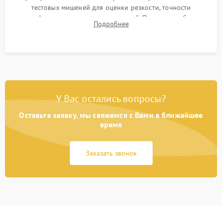
тестовых мишеней для оценки резкости, точности
автофокуса и отсутствия искажений. Проверка работы
Подробнее
диафрагмы на закрытых значениях и тестирование
оптической стабилизации.
У Вас остались вопросы?
Оставьте заявку, мы свяжемся с Вами в ближайшее
время
Заказать звонок