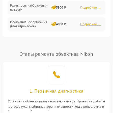
Размытость изображения
3500 ₽
Подробнее →
на краях
Искажение изображения
4000 ₽
Подробнее →
(геометрическое)
Появление бликов или
3500 ₽
Подробнее →
ореолов
Этапы ремонта объектива Nikon
Проблемы с резкостью
при всех фокусных
4500 ₽
Подробнее →
расстояниях
1. Первичная диагностика
Установка объектива на тестовую камеру. Проверка работы
автофокуса, стабилизатора и плавности хода колец зума и
фокусировки. Визуальный осмотр линз на наличие царапин,