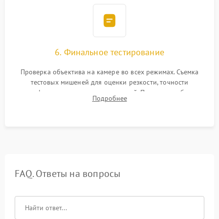
6. Финальное тестирование
Проверка объектива на камере во всех режимах. Съемка
тестовых мишеней для оценки резкости, точности
автофокуса и отсутствия искажений. Проверка работы
Подробнее
диафрагмы на закрытых значениях и тестирование
оптической стабилизации.
FAQ. Ответы на вопросы