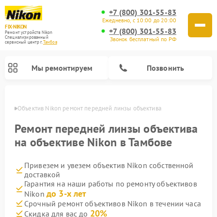
+7 (800) 301-55-83
Ежедневно, с 10:00 до 20:00
FIX-NIKON
+7 (800) 301-55-83
Ремонт устройств Nikon
Специализированный
Звонок бесплатный по РФ
cервисный центр г.
Тамбов
Мы ремонтируем
Позвонить
мбове
Объектив Nikon ремонт передней линзы объектива
Ремонт передней линзы объектива
на объективе Nikon в Тамбове
Привезем и увезем объектив Nikon собственной
доставкой
Гарантия на наши работы по ремонту объективов
до 3-х лет
Nikon
Ремонт цифровых монокуляров Nikon
Ремонт оптических прицелов Nikon
Ремонт цифровых биноклей Nikon
Ремонт оптических нивелиров Nikon
Срочный ремонт объективов Nikon в течении часа
20%
Скидка для вас до