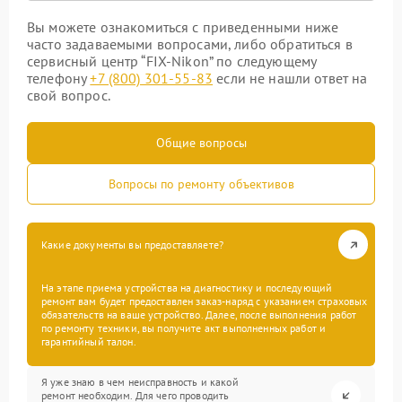
Вы можете ознакомиться с приведенными ниже
часто задаваемыми вопросами, либо обратиться в
сервисный центр “FIX-Nikon” по следующему
телефону
+7 (800) 301-55-83
если не нашли ответ на
свой вопрос.
Общие вопросы
Вопросы по ремонту объективов
Какие документы вы предоставляете?
На этапе приема устройства на диагностику и последующий
ремонт вам будет предоставлен заказ-наряд с указанием страховых
обязательств на ваше устройство. Далее, после выполнения работ
по ремонту техники, вы получите акт выполненных работ и
гарантийный талон.
Я уже знаю в чем неисправность и какой
ремонт необходим. Для чего проводить