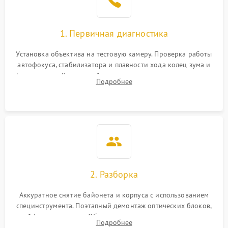
1. Первичная диагностика
Установка объектива на тестовую камеру. Проверка работы
автофокуса, стабилизатора и плавности хода колец зума и
фокусировки. Визуальный осмотр линз на наличие царапин,
Подробнее
грибка, пыли и оценка состояния контактов байонета.
2. Разборка
Аккуратное снятие байонета и корпуса с использованием
специнструмента. Поэтапный демонтаж оптических блоков,
шлейфов и приводов. Обязательная маркировка положения
Подробнее
линзовых групп для сохранения заводской центровки при