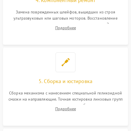
4. Компонентный ремонт
Замена поврежденных шлейфов, вышедших из строя
ультразвуковых или шаговых моторов. Восстановление
геометрии направляющих при заклинивании зума. Замена
Подробнее
неисправного блока диафрагмы, датчиков положения или
поврежденных линз.
5. Сборка и юстировка
Сборка механизма с нанесением специальной геликоидной
смазки на направляющие. Точная юстировка линзовых групп
программным или механическим способом для устранения
Подробнее
бэк