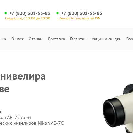
+7 (800) 301-55-83
+7 (800) 301-55-83
Ежедневно, с 10:00 до 20:00
Звонок бесплатный по РФ
ны
О нас
Отзывы
Доставка
Гарантии
Акции и скидки
Зая
 нивелира
ве
е
kon AE-7C сами
ческих нивелиров Nikon AE-7C