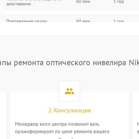
60 мин
1 год
запотевания
Повреждение шкалы
60 мин
1 год
Плохая видимость шкалы
75 мин
1 год
Запотевание линз
85 мин
1 год
апы ремонта оптического нивелира Ni
Царапины на линзах
80 мин
1 год
Потеря резкости
75 мин
1 год
Искажение изображения
80 мин
1 год
2. Консультация
Менеджер колл центра позвонит вам,
проинформирует по цене ремонта вашего
оптического нивелира а также ответит на все