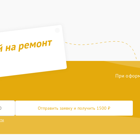
й на ремонт
При оформл
Отправить заявку и получить 1500 ₽
сти