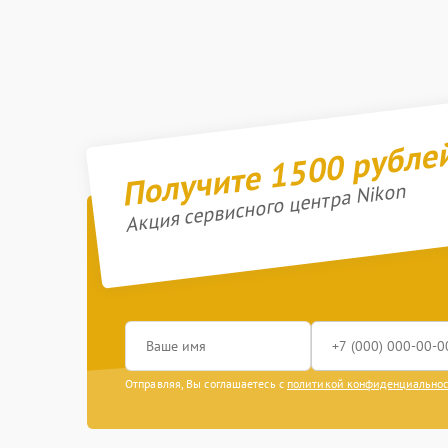
Получите 1500 рубле
Акция сервисного центра Nikon
Отправляя, Вы соглашаетесь с
политикой конфиденциально