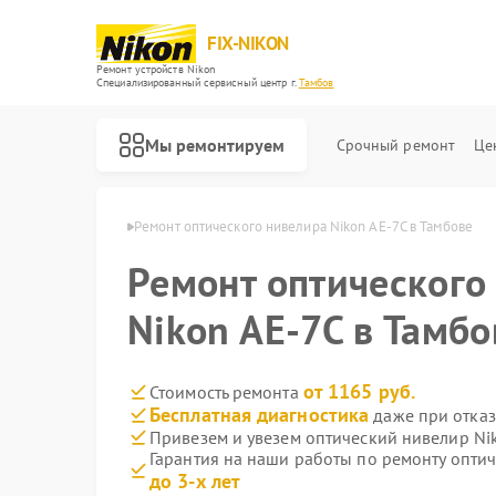
FIX-NIKON
Ремонт устройств Nikon
Специализированный cервисный центр г.
Тамбов
Мы ремонтируем
Срочный ремонт
Це
ров Nikon в Тамбове
Ремонт оптического нивелира Nikon AE-7C в Тамбове
Ремонт оптического
Nikon AE-7C в Тамбо
от 1165 руб.
Стоимость ремонта
Бесплатная диагностика
даже при отказ
Привезем и увезем оптический нивелир Ni
Гарантия на наши работы по ремонту опти
до 3-х лет
Ремонт оптических прицелов Nikon
Ремонт цифровых биноклей Nikon
Ремонт цифровых монокуляров Nikon