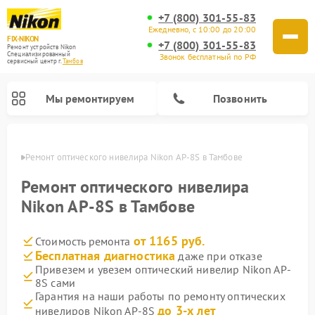
+7 (800) 301-55-83
Ежедневно, с 10:00 до 20:00
FIX-NIKON
+7 (800) 301-55-83
Ремонт устройств Nikon
Специализированный
Звонок бесплатный по РФ
cервисный центр г.
Тамбов
Мы ремонтируем
Позвонить
мбове
Ремонт оптического нивелира Nikon AP-8S в Тамбове
Ремонт оптического нивелира
Nikon AP-8S в Тамбове
от 1165 руб.
Стоимость ремонта
Бесплатная диагностика
даже при отказе
Привезем и увезем оптический нивелир Nikon AP-
8S сами
Ремонт цифровых биноклей Nikon
Ремонт цифровых монокуляров Nikon
Ремонт оптических прицелов Nikon
Гарантия на наши работы по ремонту оптических
до 3-х лет
нивелиров Nikon AP-8S