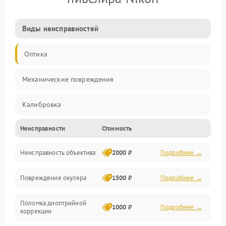
Виды неисправностей
Оптика
Механические повреждения
Калибровка
Неисправности
Стоимость
Механика
Неисправность объектива
2000 ₽
Подробнее →
Электропитание
Повреждение окуляра
1500 ₽
Подробнее →
Электроника
Поломка диоптрийной
Аксессуары
1000 ₽
Подробнее →
коррекции