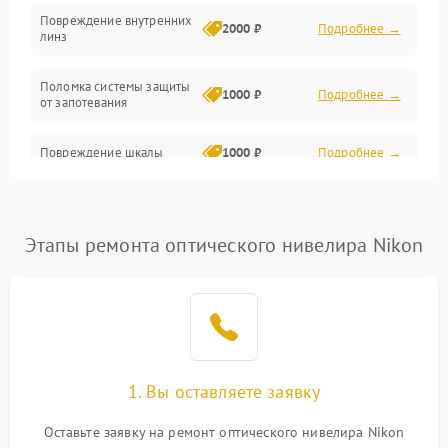
Повреждение внутренних
2000 ₽
Подробнее →
линз
Поломка системы защиты
1000 ₽
Подробнее →
от запотевания
Повреждение шкалы
1000 ₽
Подробнее →
Плохая видимость шкалы
1800 ₽
Подробнее →
Этапы ремонта оптического нивелира Nikon
Запотевание линз
3000 ₽
Подробнее →
Царапины на линзах
2500 ₽
Подробнее →
Потеря резкости
2000 ₽
Подробнее →
1. Вы оставляете заявку
Искажение изображения
2000 ₽
Подробнее →
Оставьте заявку на ремонт оптического нивелира Nikon