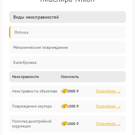
Виды неисправностей
Оптика
Механические повреждения
Калибровка
Неисправности
Стоимость
Механика
Неисправность объектива
2000 ₽
Подробнее →
Электропитание
Повреждение окуляра
1500 ₽
Подробнее →
Электроника
Поломка диоптрийной
Аксессуары
1000 ₽
Подробнее →
коррекции