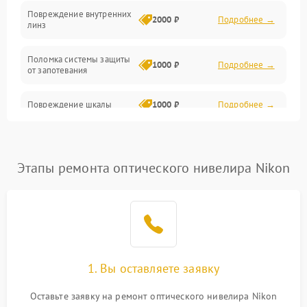
Повреждение внутренних
2000 ₽
Подробнее →
линз
Поломка системы защиты
1000 ₽
Подробнее →
от запотевания
Повреждение шкалы
1000 ₽
Подробнее →
Плохая видимость шкалы
1800 ₽
Подробнее →
Этапы ремонта оптического нивелира Nikon
Запотевание линз
3000 ₽
Подробнее →
Царапины на линзах
2500 ₽
Подробнее →
Потеря резкости
2000 ₽
Подробнее →
1. Вы оставляете заявку
Искажение изображения
2000 ₽
Подробнее →
Оставьте заявку на ремонт оптического нивелира Nikon