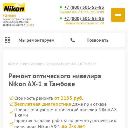
+7 (800) 301-55-83
Ежедневно, с 10:00 до 20:00
FIX-NIKON
+7 (800) 301-55-83
Ремонт устройств Nikon
Специализированный
Звонок бесплатный по РФ
cервисный центр г.
Тамбов
Мы ремонтируем
Позвонить
мбове
Ремонт оптического нивелира Nikon AX-1 в Тамбове
Ремонт оптического нивелира
Nikon AX-1 в Тамбове
от 1165 руб.
Стоимость ремонта
Бесплатная диагностика
даже при отказе
Привезем и увезем оптический нивелир Nikon AX-
1 сами
Ремонт цифровых биноклей Nikon
Ремонт цифровых монокуляров Nikon
Ремонт оптических прицелов Nikon
Гарантия на наши работы по ремонту оптических
до 3-х лет
нивелиров Nikon AX-1