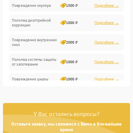
Повреждение окуляра
1500 ₽
Подробнее →
Электроника
Поломка диоптрийной
Аксессуары
1000 ₽
Подробнее →
коррекции
Повреждение внутренних
2000 ₽
Подробнее →
линз
Поломка системы защиты
1000 ₽
Подробнее →
от запотевания
Повреждение шкалы
1000 ₽
Подробнее →
Плохая видимость шкалы
1800 ₽
Подробнее →
Запотевание линз
3000 ₽
Подробнее →
У Вас остались вопросы?
Оставьте заявку, мы свяжемся с Вами в ближайшее
Царапины на линзах
2500 ₽
Подробнее →
время