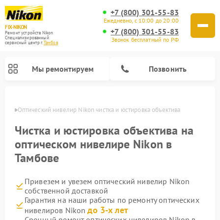
+7 (800) 301-55-83
Ежедневно, с 10:00 до 20:00
FIX-NIKON
+7 (800) 301-55-83
Ремонт устройств Nikon
Специализированный
Звонок бесплатный по РФ
cервисный центр г.
Тамбов
Мы ремонтируем
Позвонить
мбове
Оптический нивелир Nikon чистка и юстировка объектива
Чистка и юстировка объектива на
оптическом нивелире Nikon в
Тамбове
Привезем и увезем оптический нивелир Nikon
собственной доставкой
Гарантия на наши работы по ремонту оптических
Ремонт цифровых биноклей Nikon
Ремонт цифровых монокуляров Nikon
Ремонт оптических прицелов Nikon
до 3-х лет
нивелиров Nikon
Срочный ремонт оптических нивелиров Nikon в