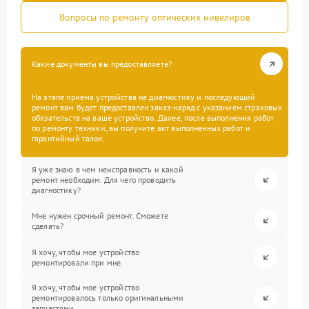
Вопросы по ремонту оптических нивелиров
Какие документы вы предоставляете?
На этапе приема устройства на диагностику и последующий
ремонт вам будет предоставлен заказ-наряд с указанием страховых
обязательств на ваше устройство. Далее, после выполнения работ
по ремонту техники, вы получите акт выполненных работ и
гарантийный талон.
Я уже знаю в чем неисправность и какой
ремонт необходим. Для чего проводить
диагностику?
Мне нужен срочный ремонт. Сможете
сделать?
Я хочу, чтобы мое устройство
ремонтировали при мне.
Я хочу, чтобы мое устройство
ремонтировалось только оригинальными
запчастями.