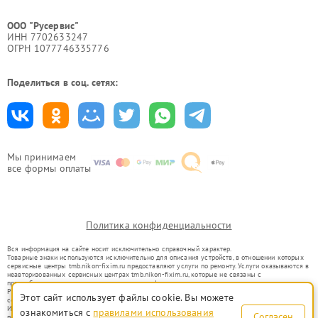
ООО "Русервис"
ИНН 7702633247
ОГРН 1077746335776
Поделиться в соц. сетях:
Мы принимаем
все формы оплаты
Политика конфиденциальности
Вся информация на сайте носит исключительно справочный характер.
Товарные знаки используются исключительно для описания устройств, в отношении которых
сервисные центры tmb.nikon-fixim.ru предоставляют услуги по ремонту. Услуги оказываются в
неавторизованных сервисных центрах tmb.nikon-fixim.ru, которые не связаны с
правообладателями товарных знаков или их официальными представителями.
Ремонт осуществляется для устройств, уже введенных в гражданский оборот в соответствии
Этот сайт использует файлы cookie. Вы можете
со статьей 1487 ГК РФ.
Использование товарных знаков не преследует цели индивидуализации услуг или введения
ознакомиться с
правилами использования
Согласен
потребителей в заблуждение, а служит для информирования о предоставляемых услугах по