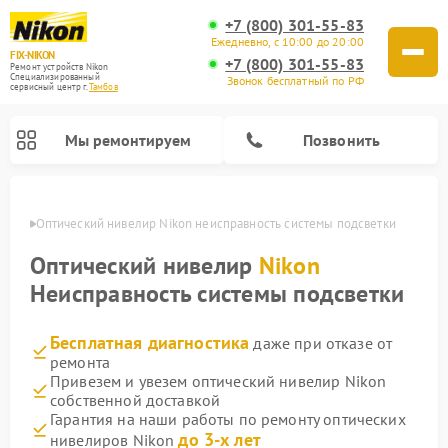
+7 (800) 301-55-83
Ежедневно, с 10:00 до 20:00
FIX-NIKON
+7 (800) 301-55-83
Ремонт устройств Nikon
Специализированный
Звонок бесплатный по РФ
cервисный центр г.
Тамбов
Мы ремонтируем
Позвонить
мбове
Оптический нивелир Nikon неисправность системы подсветки
Оптический нивелир
Nikon
Неисправность системы подсветки
Бесплатная диагностика
даже при отказе от
ремонта
Привезем и увезем оптический нивелир Nikon
собственной доставкой
Ремонт цифровых биноклей Nikon
Ремонт цифровых монокуляров Nikon
Ремонт оптических прицелов Nikon
Гарантия на наши работы по ремонту оптических
до 3-х лет
нивелиров Nikon