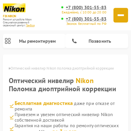
+7 (800) 301-55-83
Ежедневно, с 10:00 до 20:00
FIX-NIKON
+7 (800) 301-55-83
Ремонт устройств Nikon
Специализированный
Звонок бесплатный по РФ
cервисный центр г.
Тамбов
Мы ремонтируем
Позвонить
мбове
Оптический нивелир Nikon поломка диоптрийной коррекции
Оптический нивелир
Nikon
Поломка диоптрийной коррекции
Бесплатная диагностика
даже при отказе от
ремонта
Привезем и увезем оптический нивелир Nikon
собственной доставкой
Ремонт цифровых биноклей Nikon
Ремонт цифровых монокуляров Nikon
Ремонт оптических прицелов Nikon
Гарантия на наши работы по ремонту оптических