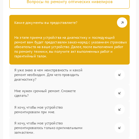
Вопросы по ремонту оптических нивелиров
Какие документы вы предоставляете?
На этапе приема устройства на диагностику и последующий
ремонт вам будет предоставлен заказ-наряд с указанием страховых
обязательств на ваше устройство. Далее, после выполнения работ
по ремонту техники, вы получите акт выполненных работ и
гарантийный талон.
Я уже знаю в чем неисправность и какой
ремонт необходим. Для чего проводить
диагностику?
Мне нужен срочный ремонт. Сможете
сделать?
Я хочу, чтобы мое устройство
ремонтировали при мне.
Я хочу, чтобы мое устройство
ремонтировалось только оригинальными
запчастями.