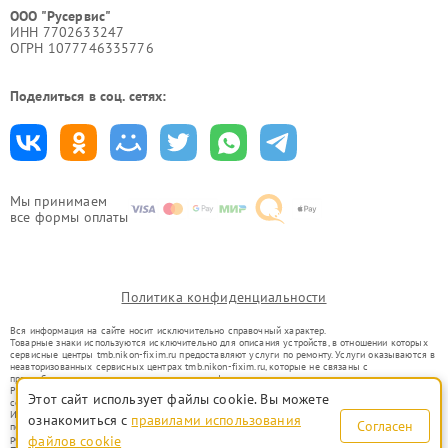
ООО "Русервис"
ИНН 7702633247
ОГРН 1077746335776
Поделиться в соц. сетях:
Мы принимаем
все формы оплаты
Политика конфиденциальности
Вся информация на сайте носит исключительно справочный характер.
Товарные знаки используются исключительно для описания устройств, в отношении которых
сервисные центры tmb.nikon-fixim.ru предоставляют услуги по ремонту. Услуги оказываются в
неавторизованных сервисных центрах tmb.nikon-fixim.ru, которые не связаны с
правообладателями товарных знаков или их официальными представителями.
Ремонт осуществляется для устройств, уже введенных в гражданский оборот в соответствии
Этот сайт использует файлы cookie. Вы можете
со статьей 1487 ГК РФ.
Использование товарных знаков не преследует цели индивидуализации услуг или введения
ознакомиться с
правилами использования
Согласен
потребителей в заблуждение, а служит для информирования о предоставляемых услугах по
ремонту техники указанных брендов.
файлов cookie