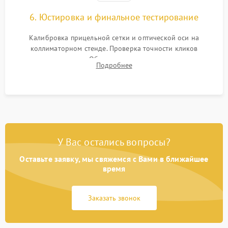
6. Юстировка и финальное тестирование
Калибровка прицельной сетки и оптической оси на
коллиматорном стенде. Проверка точности кликов
механизма поправок. Обязательное испытание прицела на
Подробнее
ударном стенде для проверки устойчивости к отдаче и
гарантии сохранения точки пристрелки.
У Вас остались вопросы?
Оставьте заявку, мы свяжемся с Вами в ближайшее
время
Заказать звонок