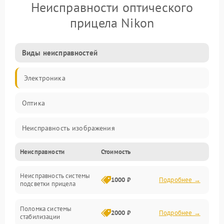
Неисправности оптического
прицела Nikon
Виды неисправностей
Электроника
Оптика
Неисправность изображения
Неисправности
Стоимость
Механические повреждения
Неисправность системы
Неисправность фокусировки и оптики
1000 ₽
Подробнее →
подсветки прицела
Неисправность подсветки и электроники
Поломка системы
2000 ₽
Подробнее →
стабилизации