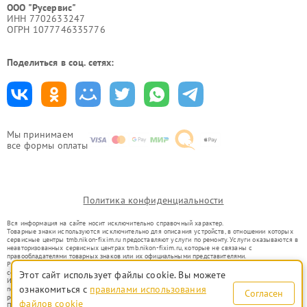
ООО "Русервис"
ИНН 7702633247
ОГРН 1077746335776
Поделиться в соц. сетях:
Мы принимаем
все формы оплаты
Политика конфиденциальности
Вся информация на сайте носит исключительно справочный характер.
Товарные знаки используются исключительно для описания устройств, в отношении которых
сервисные центры tmb.nikon-fixim.ru предоставляют услуги по ремонту. Услуги оказываются в
неавторизованных сервисных центрах tmb.nikon-fixim.ru, которые не связаны с
правообладателями товарных знаков или их официальными представителями.
Ремонт осуществляется для устройств, уже введенных в гражданский оборот в соответствии
со статьей 1487 ГК РФ.
Этот сайт использует файлы cookie. Вы можете
Использование товарных знаков не преследует цели индивидуализации услуг или введения
ознакомиться с
правилами использования
потребителей в заблуждение, а служит для информирования о предоставляемых услугах по
Согласен
ремонту техники указанных брендов.
файлов cookie
Представленная на сайте информация не является публичной офертой, определяемой