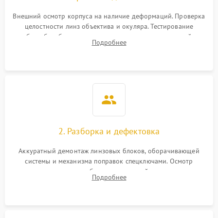
Неисправность системы
1000 ₽
Подробнее →
защиты от перегрева
Внешний осмотр корпуса на наличие деформаций. Проверка
целостности линз объектива и окуляра. Тестирование
работы барабанчиков ввода поправок, кольца отстройки
Поломка системы защиты
Подробнее
1000 ₽
Подробнее →
параллакса и зума. Выявление сколов, внутренних
от перенапряжения
загрязнений и нарушений герметичности.
Поломка системы защиты
1000 ₽
Подробнее →
от замыкания
2. Разборка и дефектовка
Аккуратный демонтаж линзовых блоков, оборачивающей
системы и механизма поправок спецключами. Осмотр
внутренних резьбовых соединений, пружин и
Подробнее
уплотнительных колец. Поиск причин люфта, смещения
точки попадания или заклинивания подвижных частей.