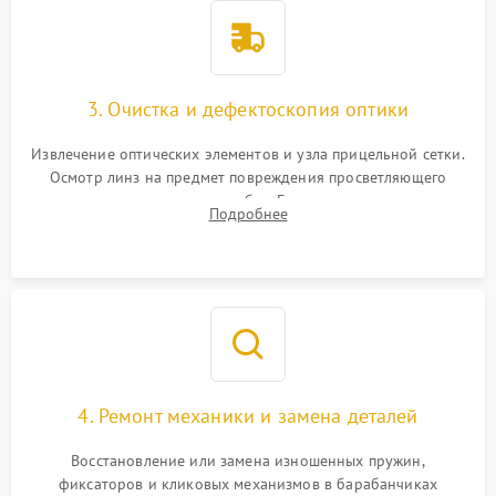
3. Очистка и дефектоскопия оптики
Извлечение оптических элементов и узла прицельной сетки.
Осмотр линз на предмет повреждения просветляющего
покрытия или появления грибка. Бережная очистка стекол
Подробнее
спецрастворами. Проверка целостности гравированной
сетки и модуля ее подсветки.
4. Ремонт механики и замена деталей
Восстановление или замена изношенных пружин,
фиксаторов и кликовых механизмов в барабанчиках