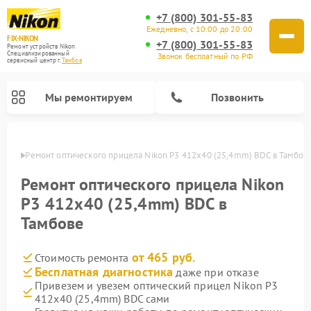
+7 (800) 301-55-83
Ежедневно, с 10:00 до 20:00
FIX-NIKON
+7 (800) 301-55-83
Ремонт устройств Nikon
Специализированный
Звонок бесплатный по РФ
cервисный центр г.
Тамбов
Мы ремонтируем
Позвонить
мбове
Ремонт оптического прицела Nikon P3 412x40 (25,4mm) BDC в Тамбов
Ремонт оптического прицела Nikon
P3 412x40 (25,4mm) BDC в
Тамбове
от 465 руб.
Стоимость ремонта
Бесплатная диагностика
даже при отказе
Привезем и увезем оптический прицел Nikon P3
Ремонт цифровых монокуляров Nikon
Ремонт цифровых биноклей Nikon
Ремонт оптических нивелиров Nikon
412x40 (25,4mm) BDC сами