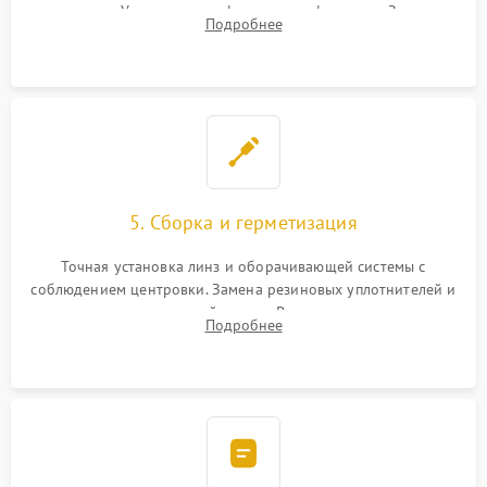
поправок. Устранение люфтов в трансфокаторе. Замена
Подробнее
поврежденных линз, разбитой сетки или восстановление
контактов в цепи подсветки прицельной марки.
5. Сборка и герметизация
Точная установка линз и оборачивающей системы с
соблюдением центровки. Замена резиновых уплотнителей и
нанесение влагозащитной смазки. Вакуумирование корпуса
Подробнее
и заполнение его осушенным азотом или аргоном для
защиты линз от внутреннего запотевания.