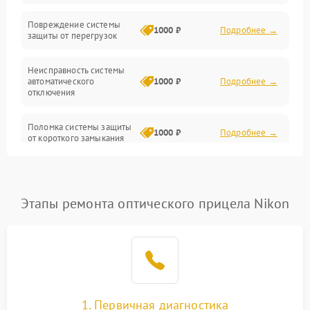
Прочие неисправности
Повреждение системы
1000 ₽
Подробнее →
защиты от перегрузок
Электропитание
Неисправность системы
Механика
автоматического
1000 ₽
Подробнее →
отключения
Управление
Поломка системы защиты
1000 ₽
Подробнее →
от короткого замыкания
Корпус/Герметичность
Повреждение системы
Датчики
1000 ₽
Подробнее →
защиты от перегрева
Этапы ремонта оптического прицела Nikon
Неисправность системы
защиты от
1000 ₽
Подробнее →
перенапряжения
Неисправность системы
1000 ₽
Подробнее →
защиты от замыкания
1. Первичная диагностика