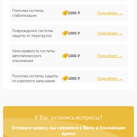
Неисправность подсветки и электроники
Поломка системы
2000 ₽
Подробнее →
стабилизации
Прочие неисправности
Повреждение системы
1000 ₽
Подробнее →
защиты от перегрузок
Электропитание
Неисправность системы
Механика
автоматического
1000 ₽
Подробнее →
отключения
Управление
Поломка системы защиты
1000 ₽
Подробнее →
от короткого замыкания
Корпус/Герметичность
Повреждение системы
Датчики
1000 ₽
Подробнее →
защиты от перегрева
У Вас остались вопросы?
Неисправность системы
защиты от
1000 ₽
Подробнее →
перенапряжения
Оставьте заявку, мы свяжемся с Вами в ближайшее
время