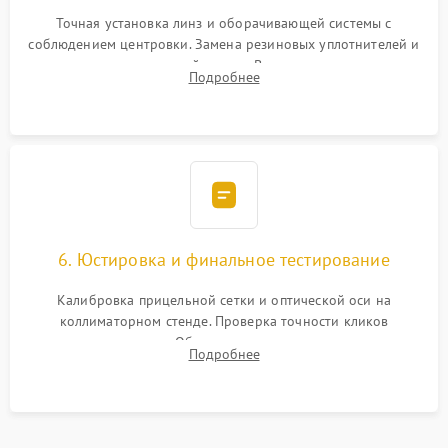
Точная установка линз и оборачивающей системы с
соблюдением центровки. Замена резиновых уплотнителей и
нанесение влагозащитной смазки. Вакуумирование корпуса
Подробнее
и заполнение его осушенным азотом или аргоном для
защиты линз от внутреннего запотевания.
6. Юстировка и финальное тестирование
Калибровка прицельной сетки и оптической оси на
коллиматорном стенде. Проверка точности кликов
механизма поправок. Обязательное испытание прицела на
Подробнее
ударном стенде для проверки устойчивости к отдаче и
гарантии сохранения точки пристрелки.