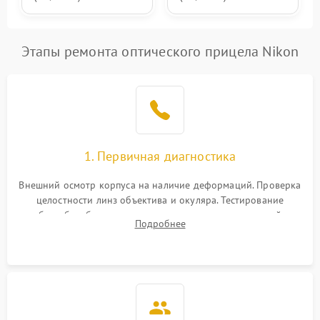
Этапы ремонта оптического прицела Nikon
1. Первичная диагностика
Внешний осмотр корпуса на наличие деформаций. Проверка
целостности линз объектива и окуляра. Тестирование
работы барабанчиков ввода поправок, кольца отстройки
Подробнее
параллакса и зума. Выявление сколов, внутренних
загрязнений и нарушений герметичности.