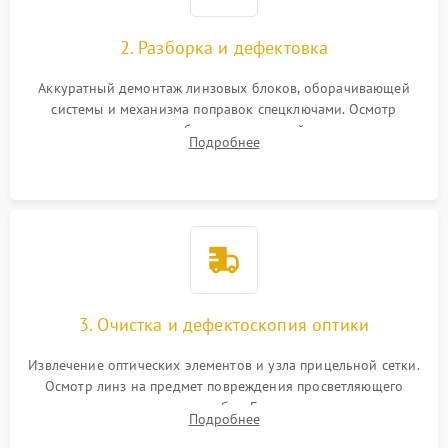
2. Разборка и дефектовка
Аккуратный демонтаж линзовых блоков, оборачивающей
системы и механизма поправок спецключами. Осмотр
внутренних резьбовых соединений, пружин и
Подробнее
уплотнительных колец. Поиск причин люфта, смещения
точки попадания или заклинивания подвижных частей.
3. Очистка и дефектоскопия оптики
Извлечение оптических элементов и узла прицельной сетки.
Осмотр линз на предмет повреждения просветляющего
покрытия или появления грибка. Бережная очистка стекол
Подробнее
спецрастворами. Проверка целостности гравированной