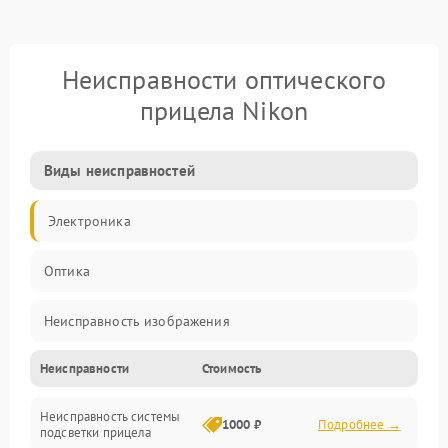
Неисправности оптического
прицела Nikon
Виды неисправностей
Электроника
Оптика
Неисправность изображения
Неисправности
Стоимость
Механические повреждения
Неисправность системы
Неисправность фокусировки и оптики
1000 ₽
Подробнее →
подсветки прицела