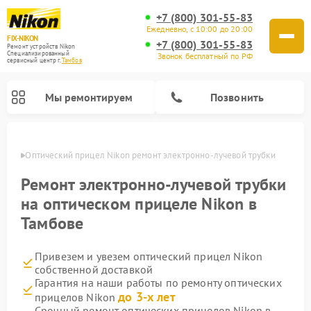
+7 (800) 301-55-83
Ежедневно, с 10:00 до 20:00
FIX-NIKON
+7 (800) 301-55-83
Ремонт устройств Nikon
Специализированный
Звонок бесплатный по РФ
cервисный центр г.
Тамбов
Мы ремонтируем
Позвонить
мбове
Оптический прицел Nikon ремонт электронно-лучевой трубки
Ремонт электронно-лучевой трубки
на оптическом прицеле Nikon в
Тамбове
Привезем и увезем оптический прицел Nikon
собственной доставкой
Гарантия на наши работы по ремонту оптических
Ремонт цифровых монокуляров Nikon
Ремонт цифровых биноклей Nikon
Ремонт оптических нивелиров Nikon
до 3-х лет
прицелов Nikon
Срочный ремонт оптических прицелов Nikon в