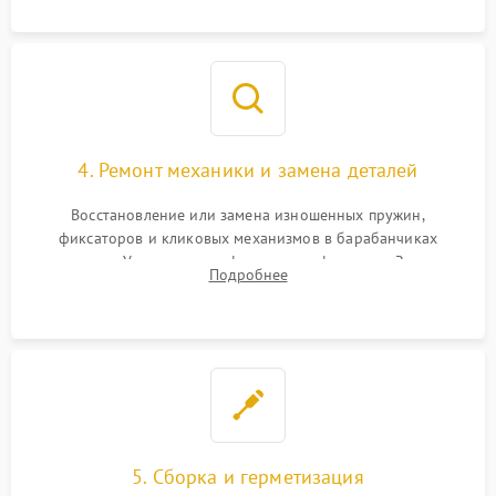
сетки и модуля ее подсветки.
4. Ремонт механики и замена деталей
Восстановление или замена изношенных пружин,
фиксаторов и кликовых механизмов в барабанчиках
поправок. Устранение люфтов в трансфокаторе. Замена
Подробнее
поврежденных линз, разбитой сетки или восстановление
контактов в цепи подсветки прицельной марки.
5. Сборка и герметизация