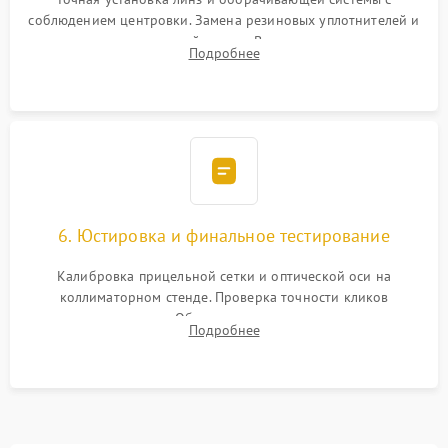
соблюдением центровки. Замена резиновых уплотнителей и
нанесение влагозащитной смазки. Вакуумирование корпуса
Подробнее
и заполнение его осушенным азотом или аргоном для
защиты линз от внутреннего запотевания.
6. Юстировка и финальное тестирование
Калибровка прицельной сетки и оптической оси на
коллиматорном стенде. Проверка точности кликов
механизма поправок. Обязательное испытание прицела на
Подробнее
ударном стенде для проверки устойчивости к отдаче и
гарантии сохранения точки пристрелки.