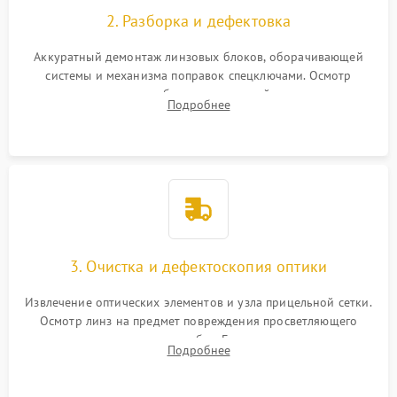
2. Разборка и дефектовка
Аккуратный демонтаж линзовых блоков, оборачивающей
системы и механизма поправок спецключами. Осмотр
внутренних резьбовых соединений, пружин и
Подробнее
уплотнительных колец. Поиск причин люфта, смещения
точки попадания или заклинивания подвижных частей.
3. Очистка и дефектоскопия оптики
Извлечение оптических элементов и узла прицельной сетки.
Осмотр линз на предмет повреждения просветляющего
покрытия или появления грибка. Бережная очистка стекол
Подробнее
спецрастворами. Проверка целостности гравированной
сетки и модуля ее подсветки.