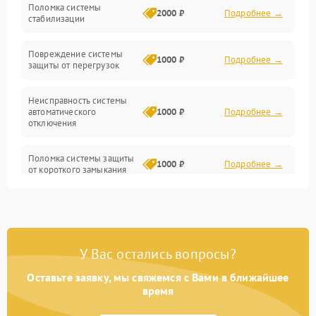
Поломка системы
2000 ₽
Подробнее →
стабилизации
Прочие неисправности
Повреждение системы
1000 ₽
Подробнее →
защиты от перегрузок
Электропитание
Неисправность системы
Механика
автоматического
1000 ₽
Подробнее →
отключения
Управление
Поломка системы защиты
1000 ₽
Подробнее →
от короткого замыкания
Корпус/Герметичность
Повреждение системы
Датчики
1000 ₽
Подробнее →
защиты от перегрева
У Вас остались вопросы?
Неисправность системы
защиты от
1000 ₽
Подробнее →
перенапряжения
Оставьте заявку, мы свяжемся с Вами в ближайшее
время
Неисправность системы
1000 ₽
Подробнее →