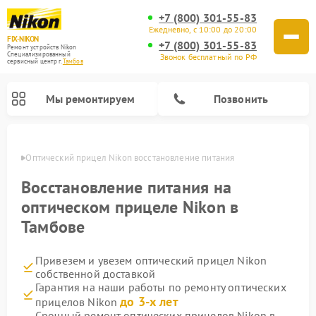
+7 (800) 301-55-83
Ежедневно, с 10:00 до 20:00
FIX-NIKON
+7 (800) 301-55-83
Ремонт устройств Nikon
Специализированный
Звонок бесплатный по РФ
cервисный центр г.
Тамбов
Мы ремонтируем
Позвонить
мбове
Оптический прицел Nikon восстановление питания
Восстановление питания на
оптическом прицеле Nikon в
Тамбове
Привезем и увезем оптический прицел Nikon
собственной доставкой
Гарантия на наши работы по ремонту оптических
Ремонт цифровых монокуляров Nikon
Ремонт цифровых биноклей Nikon
Ремонт оптических нивелиров Nikon
до 3-х лет
прицелов Nikon
Срочный ремонт оптических прицелов Nikon в