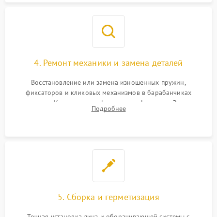
4. Ремонт механики и замена деталей
Восстановление или замена изношенных пружин,
фиксаторов и кликовых механизмов в барабанчиках
поправок. Устранение люфтов в трансфокаторе. Замена
Подробнее
поврежденных линз, разбитой сетки или восстановление
контактов в цепи подсветки прицельной марки.
5. Сборка и герметизация
Точная установка линз и оборачивающей системы с