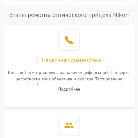
Этапы ремонта оптического прицела Nikon
1. Первичная диагностика
Внешний осмотр корпуса на наличие деформаций. Проверка
целостности линз объектива и окуляра. Тестирование
работы барабанчиков ввода поправок, кольца отстройки
Подробнее
параллакса и зума. Выявление сколов, внутренних
загрязнений и нарушений герметичности.