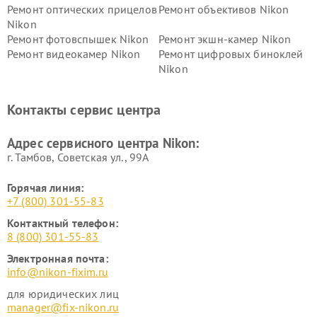
Ремонт оптических прицелов
Ремонт объективов Nikon
Nikon
Ремонт фотовспышек Nikon
Ремонт экшн-камер Nikon
Ремонт видеокамер Nikon
Ремонт цифровых биноклей
Nikon
Ремонт дальномеров Nikon
Ремонт оптических
нивелиров Nikon
Контакты сервис центра
Ремонт цифровых монокуляров Nikon
Адрес сервисного центра Nikon:
г. Тамбов, Советская ул., 99А
Горячая линия:
+7 (800) 301-55-83
Контактный телефон:
8 (800) 301-55-83
Электронная почта:
info@nikon-fixim.ru
для юридических лиц
manager@fix-nikon.ru