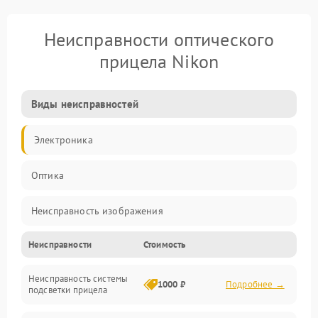
Неисправности оптического
прицела Nikon
Виды неисправностей
Электроника
Оптика
Неисправность изображения
Неисправности
Стоимость
Механические повреждения
Неисправность системы
Неисправность фокусировки и оптики
1000 ₽
Подробнее →
подсветки прицела
Неисправность подсветки и электроники