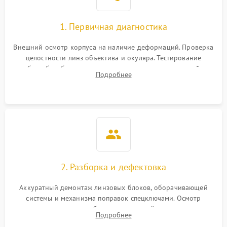
1. Первичная диагностика
Внешний осмотр корпуса на наличие деформаций. Проверка
целостности линз объектива и окуляра. Тестирование
работы барабанчиков ввода поправок, кольца отстройки
Подробнее
параллакса и зума. Выявление сколов, внутренних
загрязнений и нарушений герметичности.
2. Разборка и дефектовка
Аккуратный демонтаж линзовых блоков, оборачивающей
системы и механизма поправок спецключами. Осмотр
внутренних резьбовых соединений, пружин и
Подробнее
уплотнительных колец. Поиск причин люфта, смещения