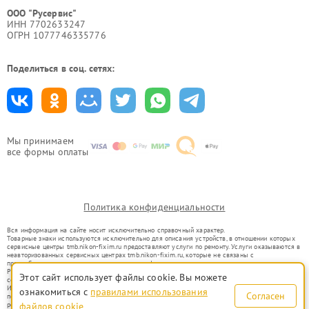
ООО "Русервис"
ИНН 7702633247
ОГРН 1077746335776
Поделиться в соц. сетях:
Мы принимаем
все формы оплаты
Политика конфиденциальности
Вся информация на сайте носит исключительно справочный характер.
Товарные знаки используются исключительно для описания устройств, в отношении которых
сервисные центры tmb.nikon-fixim.ru предоставляют услуги по ремонту. Услуги оказываются в
неавторизованных сервисных центрах tmb.nikon-fixim.ru, которые не связаны с
правообладателями товарных знаков или их официальными представителями.
Ремонт осуществляется для устройств, уже введенных в гражданский оборот в соответствии
Этот сайт использует файлы cookie. Вы можете
со статьей 1487 ГК РФ.
Использование товарных знаков не преследует цели индивидуализации услуг или введения
ознакомиться с
правилами использования
Согласен
потребителей в заблуждение, а служит для информирования о предоставляемых услугах по
ремонту техники указанных брендов.
файлов cookie