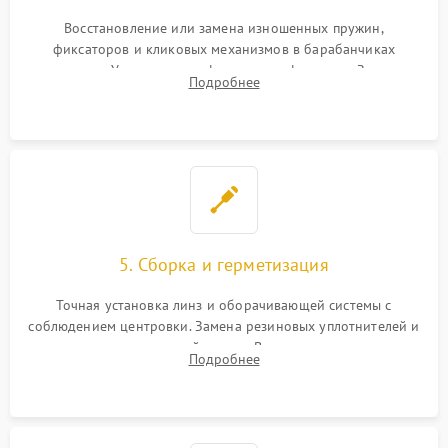
Восстановление или замена изношенных пружин,
фиксаторов и кликовых механизмов в барабанчиках
поправок. Устранение люфтов в трансфокаторе. Замена
Подробнее
поврежденных линз, разбитой сетки или восстановление
контактов в цепи подсветки прицельной марки.
5. Сборка и герметизация
Точная установка линз и оборачивающей системы с
соблюдением центровки. Замена резиновых уплотнителей и
нанесение влагозащитной смазки. Вакуумирование корпуса
Подробнее
и заполнение его осушенным азотом или аргоном для
защиты линз от внутреннего запотевания.