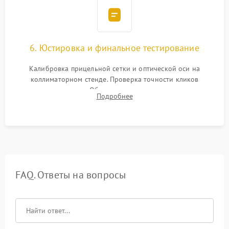
6. Юстировка и финальное тестирование
Калибровка прицельной сетки и оптической оси на
коллиматорном стенде. Проверка точности кликов
механизма поправок. Обязательное испытание прицела на
Подробнее
ударном стенде для проверки устойчивости к отдаче и
гарантии сохранения точки пристрелки.
FAQ. Ответы на вопросы