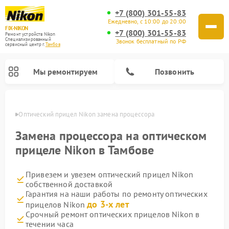
+7 (800) 301-55-83
Ежедневно, с 10:00 до 20:00
FIX-NIKON
+7 (800) 301-55-83
Ремонт устройств Nikon
Специализированный
Звонок бесплатный по РФ
cервисный центр г.
Тамбов
Мы ремонтируем
Позвонить
мбове
Оптический прицел Nikon замена процессора
Замена процессора на оптическом
прицеле Nikon в Тамбове
Привезем и увезем оптический прицел Nikon
собственной доставкой
Гарантия на наши работы по ремонту оптических
до 3-х лет
прицелов Nikon
Ремонт цифровых монокуляров Nikon
Ремонт цифровых биноклей Nikon
Ремонт оптических нивелиров Nikon
Срочный ремонт оптических прицелов Nikon в
течении часа