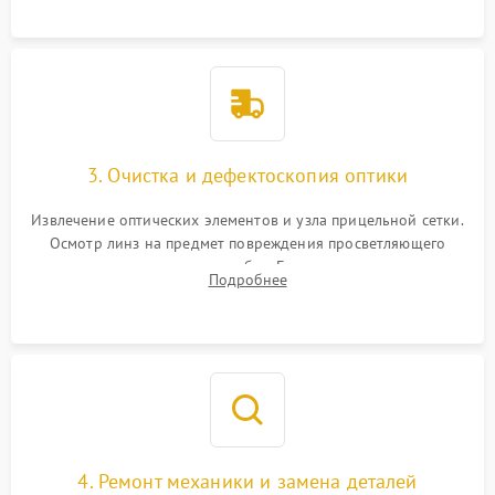
точки попадания или заклинивания подвижных частей.
3. Очистка и дефектоскопия оптики
Извлечение оптических элементов и узла прицельной сетки.
Осмотр линз на предмет повреждения просветляющего
покрытия или появления грибка. Бережная очистка стекол
Подробнее
спецрастворами. Проверка целостности гравированной
сетки и модуля ее подсветки.
4. Ремонт механики и замена деталей