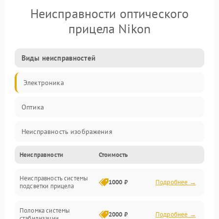
Неисправности оптического
прицела Nikon
Виды неисправностей
Электроника
Оптика
Неисправность изображения
Неисправности
Стоимость
Механические повреждения
Неисправность системы
Неисправность фокусировки и оптики
1000 ₽
Подробнее →
подсветки прицела
Неисправность подсветки и электроники
Поломка системы
2000 ₽
Подробнее →
стабилизации