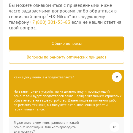
Вы можете ознакомиться с приведенными ниже
часто задаваемыми вопросами, либо обратиться в
сервисный центр “FIX-Nikon” по следующему
телефону
+7 (800) 301-55-83
если не нашли ответ на
свой вопрос.
Общие вопросы
Вопросы по ремонту оптических прицелов
Какие документы вы предоставляете?
На этапе приема устройства на диагностику и последующий
ремонт вам будет предоставлен заказ-наряд с указанием страховых
обязательств на ваше устройство. Далее, после выполнения работ
по ремонту техники, вы получите акт выполненных работ и
гарантийный талон.
Я уже знаю в чем неисправность и какой
ремонт необходим. Для чего проводить
диагностику?