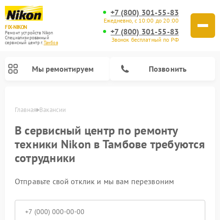
+7 (800) 301-55-83
Ежедневно, с 10:00 до 20:00
FIX-NIKON
+7 (800) 301-55-83
Ремонт устройств Nikon
Специализированный
Звонок бесплатный по РФ
cервисный центр г.
Тамбов
Мы ремонтируем
Позвонить
Главная
Вакансии
В сервисный центр по ремонту
техники Nikon в Тамбове требуются
сотрудники
Отправьте свой отклик и мы вам перезвоним
Ремонт цифровых биноклей Nikon
Ремонт оптических нивелиров Nikon
Ремонт оптических прицелов Nikon
Ремонт цифровых монокуляров Nikon