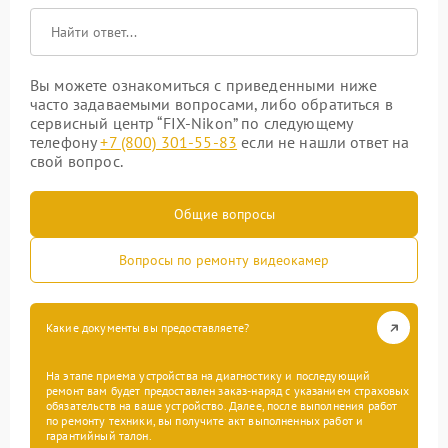
Вы можете ознакомиться с приведенными ниже
часто задаваемыми вопросами, либо обратиться в
сервисный центр “FIX-Nikon” по следующему
телефону
+7 (800) 301-55-83
если не нашли ответ на
свой вопрос.
Общие вопросы
Вопросы по ремонту видеокамер
Какие документы вы предоставляете?
На этапе приема устройства на диагностику и последующий
ремонт вам будет предоставлен заказ-наряд с указанием страховых
обязательств на ваше устройство. Далее, после выполнения работ
по ремонту техники, вы получите акт выполненных работ и
гарантийный талон.