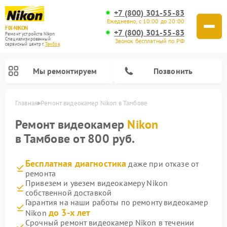
+7 (800) 301-55-83
Ежедневно, с 10:00 до 20:00
FIX-NIKON
+7 (800) 301-55-83
Ремонт устройств Nikon
Специализированный
Звонок бесплатный по РФ
cервисный центр г.
Тамбов
Мы ремонтируем
Позвонить
Главная
Ремонт видеокамер Nikon в Тамбове
Ремонт видеокамер
Nikon
в Тамбове от 800 руб.
Бесплатная диагностика
даже при отказе от
ремонта
Привезем и увезем видеокамеру Nikon
собственной доставкой
Гарантия на наши работы по ремонту видеокамер
Ремонт цифровых монокуляров Nikon
Ремонт оптических прицелов Nikon
Ремонт цифровых биноклей Nikon
Ремонт оптических нивелиров Nikon
до 3-х лет
Nikon
Срочный ремонт видеокамер Nikon в течении