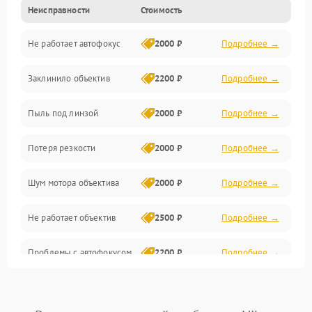
Неисправности
Стоимость
Видео
Не работает автофокус
2000 ₽
Подробнее →
Хранение данных
Заклинило объектив
2200 ₽
Подробнее →
Программное обеспечение
Пыль под линзой
2000 ₽
Подробнее →
Механические повреждения
Потеря резкости
2000 ₽
Подробнее →
Аудио
Шум мотора объектива
2000 ₽
Подробнее →
Не работает объектив
2500 ₽
Подробнее →
Проблемы с автофокусом
2200 ₽
Подробнее →
Не открывается крышка
1000 ₽
Подробнее →
объектива