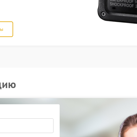
ны
цию