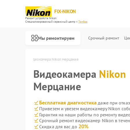
FIX-NIKON
Ремонт устройств Nikon
Специализированный cервисный центр г.
Тамбов
Мы ремонтируем
Срочный ремонт
Це
Nikon в Тамбове
Видеокамера Nikon мерцание
Видеокамера
Nikon
Мерцание
Бесплатная диагностика
даже при отказ
Привезем и увезем видеокамеру Nikon соб
Гарантия на наши работы по ремонту виде
Срочный ремонт видеокамер Nikon в течен
20%
Скидка для вас до
Ремонт оптических прицелов Nikon
Ремонт цифровых биноклей Nikon
Ремонт оптических нивелиров Nikon
Ремонт цифровых монокуляров Nikon