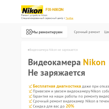
FIX-NIKON
Ремонт устройств Nikon
Специализированный cервисный центр г.
Тамбов
Мы ремонтируем
Срочный ремонт
Це
мер Nikon в Тамбове
Видеокамера Nikon не заряжается
Видеокамера
Nikon
Не заряжается
Бесплатная диагностика
даже при отказ
Привезем и увезем видеокамеру Nikon соб
Гарантия на наши работы по ремонту виде
Срочный ремонт видеокамер Nikon в течен
20%
Скидка для вас до
Ремонт оптических прицелов Nikon
Ремонт цифровых биноклей Nikon
Ремонт оптических нивелиров Nikon
Ремонт цифровых монокуляров Nikon