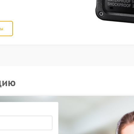
ны
цию