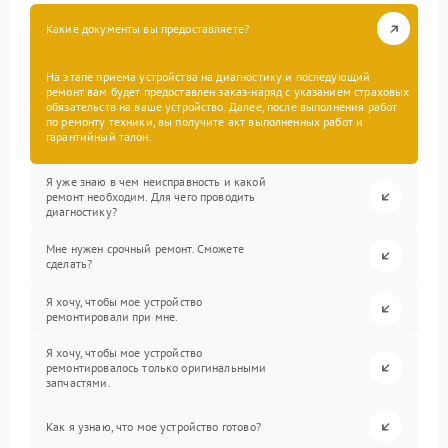
Какие документы вы предоставляете?
На этапе приема устройства на диагностику и последующий
ремонт вам будет предоставлен заказ-наряд с указанием страховых
обязательств на ваше устройство. Далее, после выполнения работ
по ремонту техники, вы получите акт выполненных работ и
гарантийный талон.
Я уже знаю в чем неисправность и какой
ремонт необходим. Для чего проводить
диагностику?
Мне нужен срочный ремонт. Сможете
сделать?
Я хочу, чтобы мое устройство
ремонтировали при мне.
Я хочу, чтобы мое устройство
ремонтировалось только оригинальными
запчастями.
Как я узнаю, что мое устройство готово?