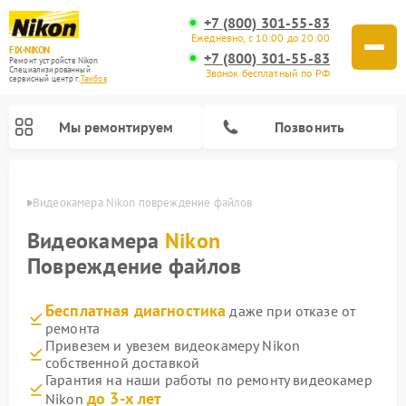
+7 (800) 301-55-83
Ежедневно, с 10:00 до 20:00
FIX-NIKON
+7 (800) 301-55-83
Ремонт устройств Nikon
Специализированный
Звонок бесплатный по РФ
cервисный центр г.
Тамбов
Мы ремонтируем
Позвонить
мбове
Видеокамера Nikon повреждение файлов
Видеокамера
Nikon
Повреждение файлов
Бесплатная диагностика
даже при отказе от
ремонта
Привезем и увезем видеокамеру Nikon
собственной доставкой
Ремонт цифровых монокуляров Nikon
Ремонт оптических прицелов Nikon
Ремонт цифровых биноклей Nikon
Ремонт оптических нивелиров Nikon
Гарантия на наши работы по ремонту видеокамер
до 3-х лет
Nikon