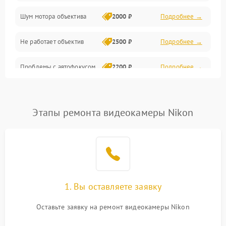
Шум мотора объектива
2000 ₽
Подробнее →
Не работает объектив
2500 ₽
Подробнее →
Проблемы с автофокусом
2200 ₽
Подробнее →
Не открывается крышка
1000 ₽
Подробнее →
объектива
Этапы ремонта видеокамеры Nikon
Плохое качество
2500 ₽
Подробнее →
изображения
Не работает зум
2200 ₽
Подробнее →
Не работает стабилизация
1. Вы оставляете заявку
2300 ₽
Подробнее →
изображения
Оставьте заявку на ремонт видеокамеры Nikon