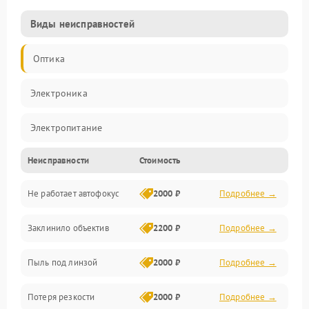
Виды неисправностей
Оптика
Электроника
Электропитание
Неисправности
Стоимость
Видео
Не работает автофокус
2000 ₽
Подробнее →
Хранение данных
Заклинило объектив
2200 ₽
Подробнее →
Программное обеспечение
Пыль под линзой
2000 ₽
Подробнее →
Механические повреждения
Потеря резкости
2000 ₽
Подробнее →
Аудио