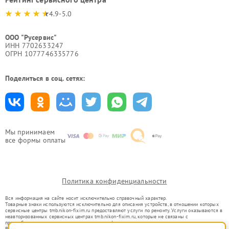
4.9-5.0
ООО "Русервис"
ИНН 7702633247
ОГРН 1077746335776
Поделиться в соц. сетях:
Мы принимаем
все формы оплаты
Политика конфиденциальности
Вся информация на сайте носит исключительно справочный характер.
Товарные знаки используются исключительно для описания устройств, в отношении которых
сервисные центры tmb.nikon-fixim.ru предоставляют услуги по ремонту. Услуги оказываются в
неавторизованных сервисных центрах tmb.nikon-fixim.ru, которые не связаны с
правообладателями товарных знаков или их официальными представителями.
Ремонт осуществляется для устройств, уже введенных в гражданский оборот в соответствии