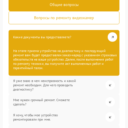
Общие вопросы
Вопросы по ремонту видеокамер
Какие документы вы предоставляете?
На этапе приема устройства на диагностику и последующий
ремонт вам будет предоставлен заказ-наряд с указанием страховых
обязательств на ваше устройство. Далее, после выполнения работ
по ремонту техники, вы получите акт выполненных работ и
гарантийный талон.
Я уже знаю в чем неисправность и какой
ремонт необходим. Для чего проводить
диагностику?
Мне нужен срочный ремонт. Сможете
сделать?
Я хочу, чтобы мое устройство
ремонтировали при мне.