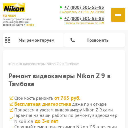
+7 (800) 301-55-83
Ежедневно, с 10:00 до 20:00
FIX-NIKON
+7 (800) 301-55-83
Ремонт устройств Nikon
Специализированный
Звонок бесплатный по РФ
cервисный центр г.
Тамбов
Мы ремонтируем
Позвонить
мбове
Ремонт видеокамеры Nikon Z 9 в Тамбове
Ремонт видеокамеры Nikon Z 9 в
Тамбове
от 765 руб.
Стоимость ремонта
Бесплатная диагностика
даже при отказе
Привезем и увезем видеокамеру Nikon Z 9 сами
Гарантия на наши работы по ремонту видеокамер
Ремонт цифровых монокуляров Nikon
Ремонт оптических прицелов Nikon
Ремонт цифровых биноклей Nikon
Ремонт оптических нивелиров Nikon
до 3-х лет
Nikon Z 9
Срочный ремонт видеокамер Nikon Z 9 в течении