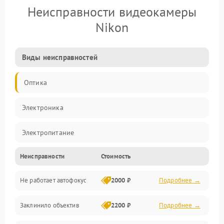
Неисправности видеокамеры
Nikon
Виды неисправностей
Оптика
Электроника
Электропитание
Неисправности
Стоимость
Видео
Не работает автофокус
2000 ₽
Подробнее →
Хранение данных
Заклинило объектив
2200 ₽
Подробнее →
Программное обеспечение