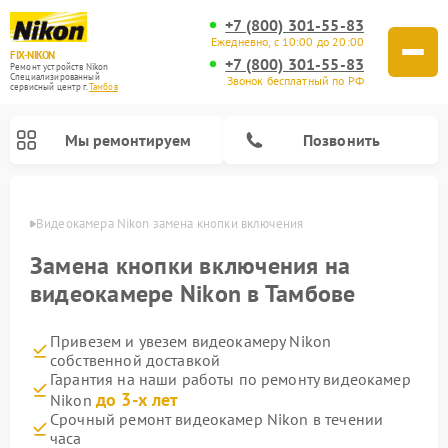
+7 (800) 301-55-83
Ежедневно, с 10:00 до 20:00
FIX-NIKON
+7 (800) 301-55-83
Ремонт устройств Nikon
Специализированный
Звонок бесплатный по РФ
cервисный центр г.
Тамбов
Мы ремонтируем
Позвонить
мбове
Видеокамера Nikon замена кнопки включения
Замена кнопки включения на
видеокамере Nikon в Тамбове
Привезем и увезем видеокамеру Nikon
собственной доставкой
Гарантия на наши работы по ремонту видеокамер
до 3-х лет
Nikon
Ремонт цифровых монокуляров Nikon
Ремонт оптических прицелов Nikon
Ремонт цифровых биноклей Nikon
Ремонт оптических нивелиров Nikon
Срочный ремонт видеокамер Nikon в течении
часа